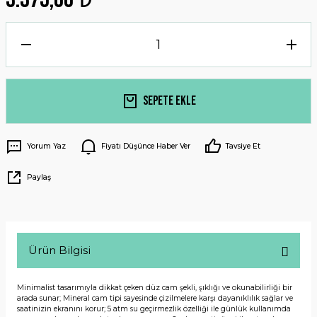
Sepete Ekle
Yorum Yaz
Fiyatı Düşünce Haber Ver
Tavsiye Et
Paylaş
Ürün Bilgisi
Minimalist tasarımıyla dikkat çeken düz cam şekli, şıklığı ve okunabilirliği bir
arada sunar; Mineral cam tipi sayesinde çizilmelere karşı dayanıklılık sağlar ve
saatinizin ekranını korur; 5 atm su geçirmezlik özelliği ile günlük kullanımda