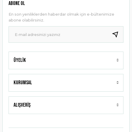
Ürün resmi kalitesiz, bozuk veya görüntülenemiyor.
ABONE OL
Ürün açıklamasında eksik bilgiler bulunuyor.
En son yeniliklerden haberdar olmak için e-bültenimize
Ürün bilgilerinde hatalar bulunuyor.
abone olabilirsiniz.
Ürün fiyatı diğer sitelerden daha pahalı.
Bu ürüne benzer farklı alternatifler olmalı.
Üyelik
Gönder
Kurumsal
Alışveriş