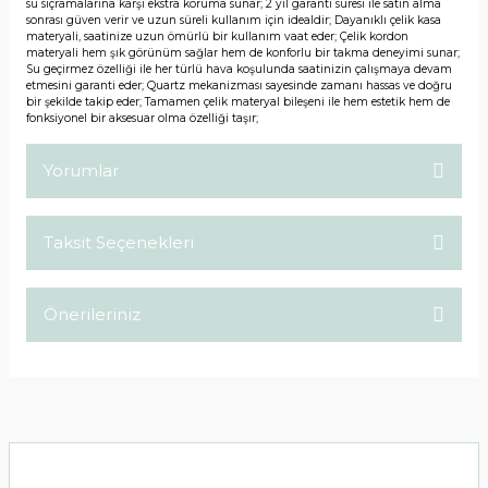
su sıçramalarına karşı ekstra koruma sunar; 2 yıl garanti süresi ile satın alma
sonrası güven verir ve uzun süreli kullanım için idealdir; Dayanıklı çelik kasa
materyali, saatinize uzun ömürlü bir kullanım vaat eder; Çelik kordon
materyali hem şık görünüm sağlar hem de konforlu bir takma deneyimi sunar;
Su geçirmez özelliği ile her türlü hava koşulunda saatinizin çalışmaya devam
etmesini garanti eder; Quartz mekanizması sayesinde zamanı hassas ve doğru
bir şekilde takip eder; Tamamen çelik materyal bileşeni ile hem estetik hem de
fonksiyonel bir aksesuar olma özelliği taşır;
Yorumlar
Taksit Seçenekleri
Bu ürüne ilk yorumu siz yapın!
Önerileriniz
Yorum Yaz
Bu ürünün fiyat bilgisi, resim, ürün açıklamalarında ve diğer
konularda yetersiz gördüğünüz noktaları öneri formunu
kullanarak tarafımıza iletebilirsiniz.
Görüş ve önerileriniz için teşekkür ederiz.