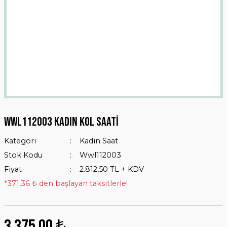
WWL112003 KADIN KOL SAATİ
Kategori
Kadın Saat
Stok Kodu
Wwl112003
Fiyat
2.812,50 TL + KDV
*371,36 ₺ den başlayan taksitlerle!
3.375,00 ₺