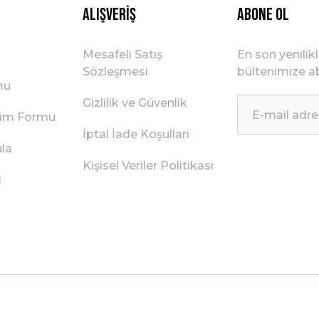
Alışveriş
ABONE OL
Mesafeli Satış
En son yenilik
Sözleşmesi
bültenimize ab
mu
Gizlilik ve Güvenlik
irim Formu
İptal İade Koşullari
ula
Kişisel Veriler Politikası
i