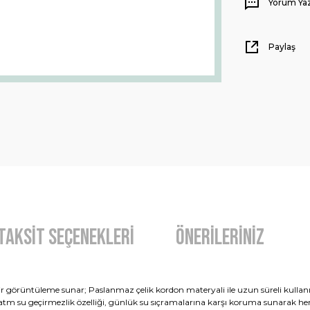
Yorum Ya
Paylaş
Taksit Seçenekleri
Önerileriniz
bir görüntüleme sunar; Paslanmaz çelik kordon materyali ile uzun süreli kullanı
 3 atm su geçirmezlik özelliği, günlük su sıçramalarına karşı koruma sunarak her