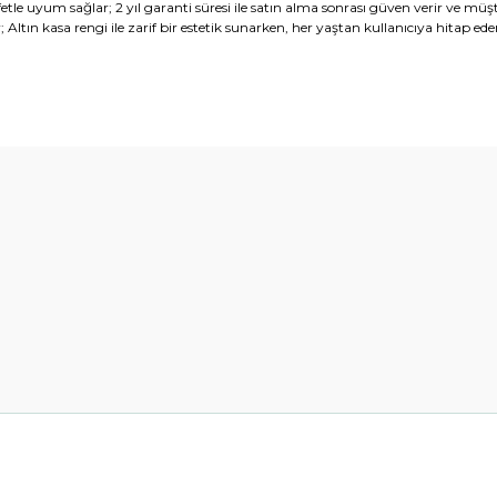
etle uyum sağlar; 2 yıl garanti süresi ile satın alma sonrası güven verir ve mü
; Altın kasa rengi ile zarif bir estetik sunarken, her yaştan kullanıcıya hita
diğer konularda yetersiz gördüğünüz noktaları öneri formunu kullanarak t
Bu ürüne ilk yorumu siz yapın!
Yorum Yaz
Gönder