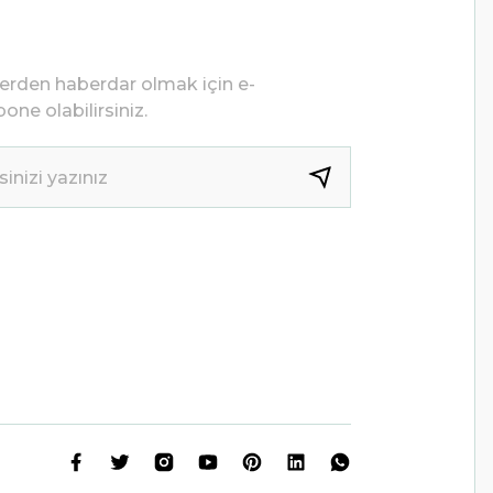
lerden haberdar olmak için e-
one olabilirsiniz.