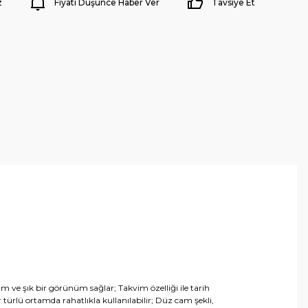
z
Fiyatı Düşünce Haber Ver
Tavsiye Et
m ve şık bir görünüm sağlar; Takvim özelliği ile tarih
 türlü ortamda rahatlıkla kullanılabilir; Düz cam şekli,