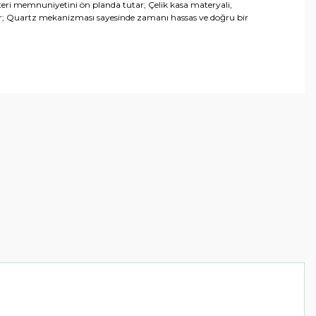
şteri memnuniyetini ön planda tutar; Çelik kasa materyali,
p eder; Quartz mekanizması sayesinde zamanı hassas ve doğru bir
arafımıza iletebilirsiniz.