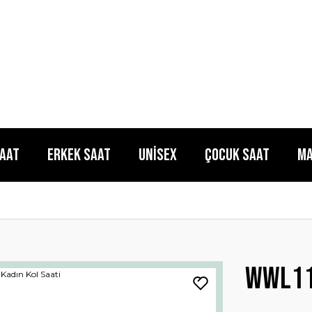
Saat
Erkek Saat
Unisex
Çocuk Saat
Ma
Wwl11