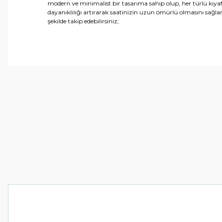
modern ve minimalist bir tasarıma sahip olup, her türlü kıyaf
dayanıklılığı artırarak saatinizin uzun ömürlü olmasını sağlar
şekilde takip edebilirsiniz;
Bu ürünün fiyat bilgisi, resim, ürün açıklamalarında ve 
Görüş ve önerileriniz için teşekkür ederiz.
Ürün resmi kalitesiz, bozuk veya görüntülenemiyor.
Ürün açıklamasında eksik bilgiler bulunuyor.
Ürün bilgilerinde hatalar bulunuyor.
Ürün fiyatı diğer sitelerden daha pahalı.
Bu ürüne benzer farklı alternatifler olmalı.