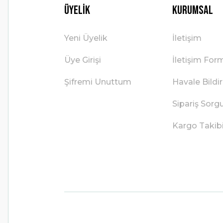
Üyelik
Kurumsal
Yeni Üyelik
İletişim
Üye Girişi
İletişim For
Şifremi Unuttum
Havale Bild
Sipariş Sorg
Kargo Takib