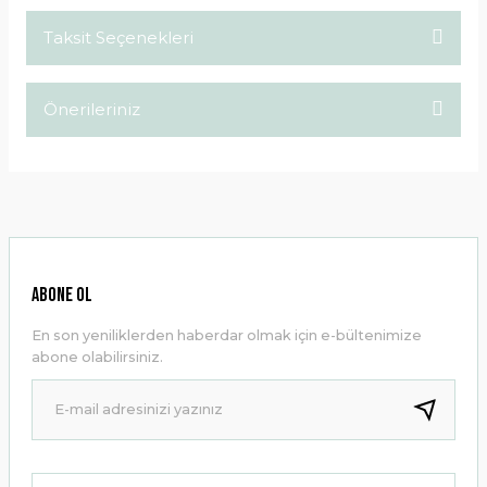
Taksit Seçenekleri
Bu ürüne ilk yorumu siz yapın!
Önerileriniz
Yorum Yaz
Bu ürünün fiyat bilgisi, resim, ürün açıklamalarında ve diğer
konularda yetersiz gördüğünüz noktaları öneri formunu
kullanarak tarafımıza iletebilirsiniz.
Görüş ve önerileriniz için teşekkür ederiz.
Ürün resmi kalitesiz, bozuk veya görüntülenemiyor.
ABONE OL
Ürün açıklamasında eksik bilgiler bulunuyor.
En son yeniliklerden haberdar olmak için e-bültenimize
Ürün bilgilerinde hatalar bulunuyor.
abone olabilirsiniz.
Ürün fiyatı diğer sitelerden daha pahalı.
Bu ürüne benzer farklı alternatifler olmalı.