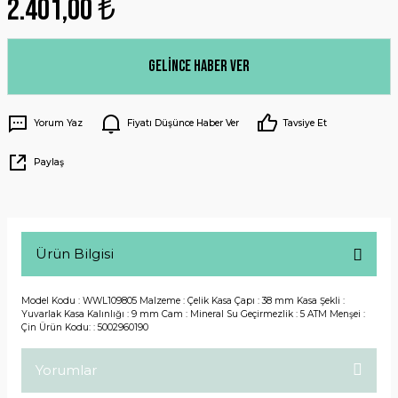
2.401,00 ₺
Gelince Haber Ver
Yorum Yaz
Fiyatı Düşünce Haber Ver
Tavsiye Et
Paylaş
Ürün Bilgisi
Model Kodu : WWL109805 Malzeme : Çelik Kasa Çapı : 38 mm Kasa Şekli :
Yuvarlak Kasa Kalınlığı : 9 mm Cam : Mineral Su Geçirmezlik : 5 ATM Menşei :
Çin Ürün Kodu: : 5002960190
Yorumlar