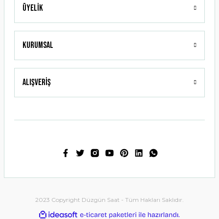
Üyelik
Gönder
Kurumsal
Alışveriş
2023 Copyright Düzgün Saat - Tüm Hakları Saklıdır.
ideasoft
ile
e-