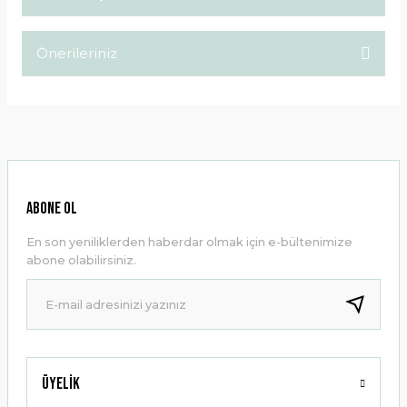
Bu ürüne ilk yorumu siz yapın!
Önerileriniz
Yorum Yaz
Bu ürünün fiyat bilgisi, resim, ürün açıklamalarında ve diğer
konularda yetersiz gördüğünüz noktaları öneri formunu
kullanarak tarafımıza iletebilirsiniz.
Görüş ve önerileriniz için teşekkür ederiz.
Ürün resmi kalitesiz, bozuk veya görüntülenemiyor.
ABONE OL
Ürün açıklamasında eksik bilgiler bulunuyor.
En son yeniliklerden haberdar olmak için e-bültenimize
Ürün bilgilerinde hatalar bulunuyor.
abone olabilirsiniz.
Ürün fiyatı diğer sitelerden daha pahalı.
Bu ürüne benzer farklı alternatifler olmalı.
Üyelik