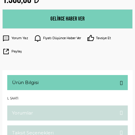
Gelince Haber Ver
Yorum Yaz
Fiyatı Düşünce Haber Ver
Tavsiye Et
Paylaş
Ürün Bilgisi
L SAATİ
Yorumlar
Taksit Seçenekleri