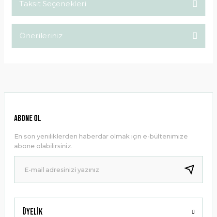
Taksit Seçenekleri
Bu ürüne ilk yorumu siz yapın!
Önerileriniz
Yorum Yaz
Bu ürünün fiyat bilgisi, resim, ürün açıklamalarında ve diğer
konularda yetersiz gördüğünüz noktaları öneri formunu
kullanarak tarafımıza iletebilirsiniz.
Görüş ve önerileriniz için teşekkür ederiz.
Ürün resmi kalitesiz, bozuk veya görüntülenemiyor.
ABONE OL
Ürün açıklamasında eksik bilgiler bulunuyor.
En son yeniliklerden haberdar olmak için e-bültenimize
Ürün bilgilerinde hatalar bulunuyor.
abone olabilirsiniz.
Ürün fiyatı diğer sitelerden daha pahalı.
Bu ürüne benzer farklı alternatifler olmalı.
Üyelik