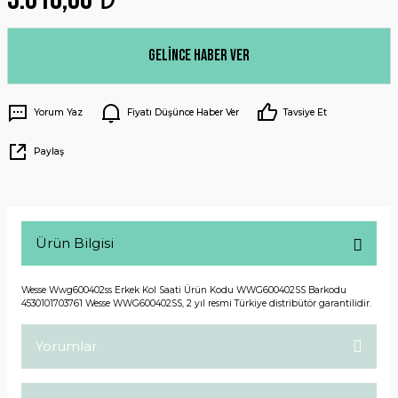
Gelince Haber Ver
Yorum Yaz
Fiyatı Düşünce Haber Ver
Tavsiye Et
Paylaş
Ürün Bilgisi
Wesse Wwg600402ss Erkek Kol Saati Ürün Kodu WWG600402SS Barkodu
4530101703761 Wesse WWG600402SS, 2 yıl resmi Türkiye distribütör garantilidir.
Yorumlar