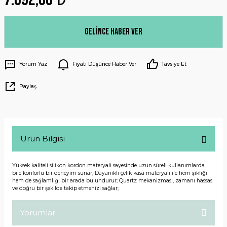
Gelince Haber Ver
Yorum Yaz
Fiyatı Düşünce Haber Ver
Tavsiye Et
Paylaş
Ürün Bilgisi
Yüksek kaliteli silikon kordon materyali sayesinde uzun süreli kullanımlarda
bile konforlu bir deneyim sunar; Dayanıklı çelik kasa materyali ile hem şıklığı
hem de sağlamlığı bir arada bulundurur; Quartz mekanizması, zamanı hassas
ve doğru bir şekilde takip etmenizi sağlar;
Yorumlar