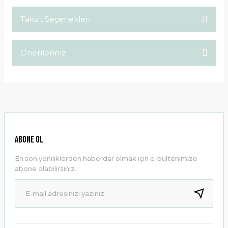
Taksit Seçenekleri
Bu ürüne ilk yorumu siz yapın!
Önerileriniz
Yorum Yaz
Bu ürünün fiyat bilgisi, resim, ürün açıklamalarında ve diğer
konularda yetersiz gördüğünüz noktaları öneri formunu
kullanarak tarafımıza iletebilirsiniz.
Görüş ve önerileriniz için teşekkür ederiz.
Ürün resmi kalitesiz, bozuk veya görüntülenemiyor.
ABONE OL
Ürün açıklamasında eksik bilgiler bulunuyor.
En son yeniliklerden haberdar olmak için e-bültenimize
Ürün bilgilerinde hatalar bulunuyor.
abone olabilirsiniz.
Ürün fiyatı diğer sitelerden daha pahalı.
Bu ürüne benzer farklı alternatifler olmalı.