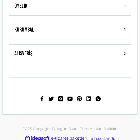
Üyelik
Gönder
Kurumsal
Alışveriş
2023 Copyright Düzgün Saat - Tüm Hakları Saklıdır.
ideasoft
ile
e-