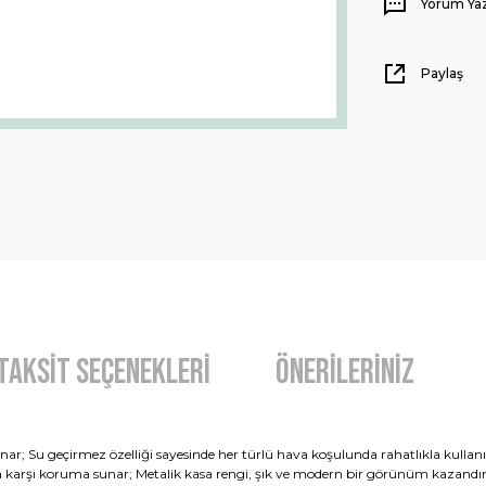
Yorum Ya
Paylaş
Taksit Seçenekleri
Önerileriniz
r; Su geçirmez özelliği sayesinde her türlü hava koşulunda rahatlıkla kullanılabi
na karşı koruma sunar; Metalik kasa rengi, şık ve modern bir görünüm kazandır