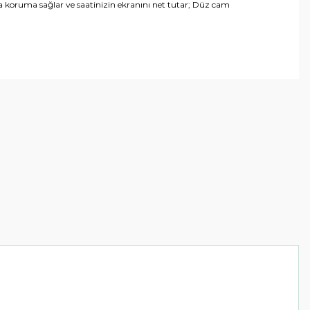
tra koruma sağlar ve saatinizin ekranını net tutar; Düz cam
arafımıza iletebilirsiniz.