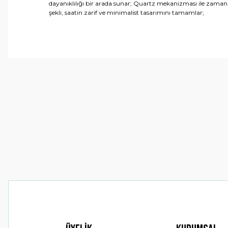
dayanıklılığı bir arada sunar; Quartz mekanizması ile zamanı 
şekli, saatin zarif ve minimalist tasarımını tamamlar;
Bu ürünün fiyat bilgisi, resim, ürün açıklamalarında ve 
Görüş ve önerileriniz için teşekkür ederiz.
Ürün resmi kalitesiz, bozuk veya görüntülenemiyor.
Ürün açıklamasında eksik bilgiler bulunuyor.
Ürün bilgilerinde hatalar bulunuyor.
Ürün fiyatı diğer sitelerden daha pahalı.
Bu ürüne benzer farklı alternatifler olmalı.