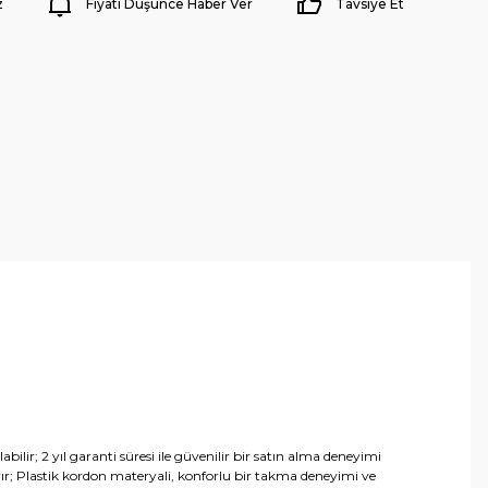
z
Fiyatı Düşünce Haber Ver
Tavsiye Et
lir; 2 yıl garanti süresi ile güvenilir bir satın alma deneyimi
ır; Plastik kordon materyali, konforlu bir takma deneyimi ve