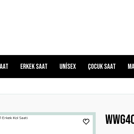
Saat
Erkek Saat
Unisex
Çocuk Saat
Ma
WWG40