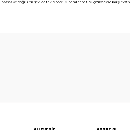
hassas ve doğru bir şekilde takip eder; Mineral cam tipi, çizilmelere karşı eks
diğer konularda yetersiz gördüğünüz noktaları öneri formunu kullanarak t
Bu ürüne ilk yorumu siz yapın!
Yorum Yaz
Gönder