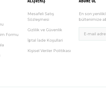
Alışveriş
ABONE OL
Mesafeli Satış
En son yenilik
Sözleşmesi
bültenimize ab
mu
Gizlilik ve Güvenlik
irim Formu
İptal İade Koşullari
ula
Kişisel Veriler Politikası
i