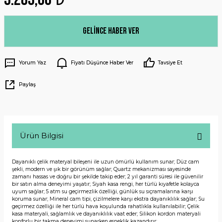
Gelince Haber Ver
Yorum Yaz
Fiyatı Düşünce Haber Ver
Tavsiye Et
Paylaş
Ürün Bilgisi
Dayanıklı çelik materyal bileşeni ile uzun ömürlü kullanım sunar; Düz cam
şekli, modern ve şık bir görünüm sağlar; Quartz mekanizması sayesinde
zamanı hassas ve doğru bir şekilde takip eder; 2 yıl garanti süresi ile güvenilir
bir satın alma deneyimi yaşatır; Siyah kasa rengi, her türlü kıyafetle kolayca
uyum sağlar; 5 atm su geçirmezlik özelliği, günlük su sıçramalarına karşı
koruma sunar; Mineral cam tipi, çizilmelere karşı ekstra dayanıklılık sağlar; Su
geçirmez özelliği ile her türlü hava koşulunda rahatlıkla kullanılabilir; Çelik
kasa materyali, sağlamlık ve dayanıklılık vaat eder; Silikon kordon materyali
konforlu bir takma deneyimi sunarken esneklik kazandırır;