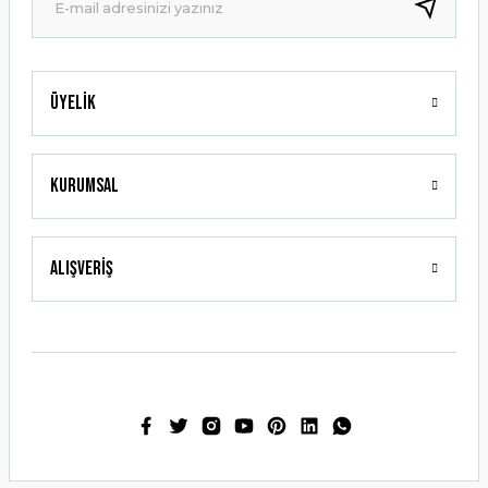
Bu ürüne benzer farklı alternatifler olmalı.
Üyelik
Gönder
Kurumsal
Alışveriş