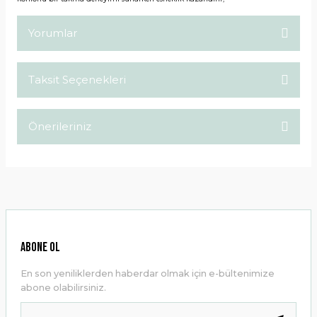
Yorumlar
Taksit Seçenekleri
Bu ürüne ilk yorumu siz yapın!
Önerileriniz
Yorum Yaz
Bu ürünün fiyat bilgisi, resim, ürün açıklamalarında ve diğer
konularda yetersiz gördüğünüz noktaları öneri formunu
kullanarak tarafımıza iletebilirsiniz.
Görüş ve önerileriniz için teşekkür ederiz.
Ürün resmi kalitesiz, bozuk veya görüntülenemiyor.
ABONE OL
Ürün açıklamasında eksik bilgiler bulunuyor.
En son yeniliklerden haberdar olmak için e-bültenimize
Ürün bilgilerinde hatalar bulunuyor.
abone olabilirsiniz.
Ürün fiyatı diğer sitelerden daha pahalı.