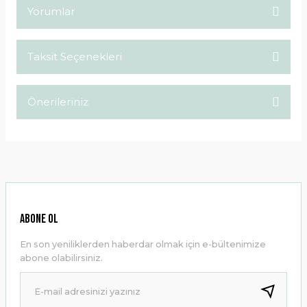
Yorumlar
Taksit Seçenekleri
Bu ürüne ilk yorumu siz yapın!
Önerileriniz
Yorum Yaz
Bu ürünün fiyat bilgisi, resim, ürün açıklamalarında ve diğer
konularda yetersiz gördüğünüz noktaları öneri formunu
kullanarak tarafımıza iletebilirsiniz.
Görüş ve önerileriniz için teşekkür ederiz.
Ürün resmi kalitesiz, bozuk veya görüntülenemiyor.
ABONE OL
Ürün açıklamasında eksik bilgiler bulunuyor.
En son yeniliklerden haberdar olmak için e-bültenimize
Ürün bilgilerinde hatalar bulunuyor.
abone olabilirsiniz.
Ürün fiyatı diğer sitelerden daha pahalı.
Bu ürüne benzer farklı alternatifler olmalı.