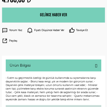
Gelince Haber Ver
Yorum Yaz
Fiyatı Düşünce Haber Ver
Tavsiye Et
Paylaş
Ürün Bilgisi
- 5 atm su geçirmezlik özelliği ile günlük kullanımda su sıçramalarına karşı
dayanıklılık sağlar; - Bronz kasa rengi, şık ve modern bir görünüm sunar; -
Dayanıklı çelik materyal bileşeni, uzun ömürlü kullanım vaat eder; - Mineral
cam tipi, çizilmelere karşı ekstra koruma sunarak saatinizin ekranını güvende
tutar; - Çelik kasa materyali, hem şıklığı hem de sağlamlığı bir arada sunar; -
Düz cam şekli, klasik ve zamansız bir tasarıma sahiptir; - Quartz mekanizması
sayesinde zamanı hassas ve doğru bir şekilde takip etme imkanı tanır;