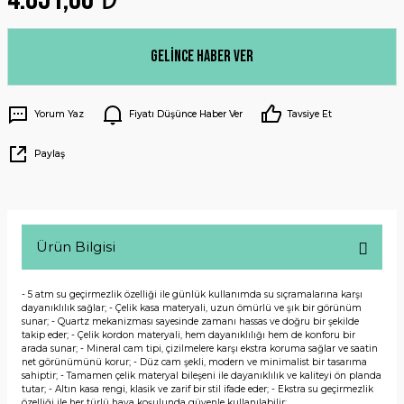
Gelince Haber Ver
Yorum Yaz
Fiyatı Düşünce Haber Ver
Tavsiye Et
Paylaş
Ürün Bilgisi
- 5 atm su geçirmezlik özelliği ile günlük kullanımda su sıçramalarına karşı
dayanıklılık sağlar; - Çelik kasa materyali, uzun ömürlü ve şık bir görünüm
sunar; - Quartz mekanizması sayesinde zamanı hassas ve doğru bir şekilde
takip eder; - Çelik kordon materyali, hem dayanıklılığı hem de konforu bir
arada sunar; - Mineral cam tipi, çizilmelere karşı ekstra koruma sağlar ve saatin
net görünümünü korur; - Düz cam şekli, modern ve minimalist bir tasarıma
sahiptir; - Tamamen çelik materyal bileşeni ile dayanıklılık ve kaliteyi ön planda
tutar; - Altın kasa rengi, klasik ve zarif bir stil ifade eder; - Ekstra su geçirmezlik
özelliği ile her türlü hava koşulunda güvenle kullanılabilir;