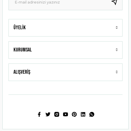
Bu ürüne benzer farklı alternatifler olmalı.
Üyelik
Gönder
Kurumsal
Alışveriş