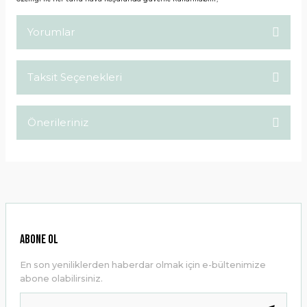
Yorumlar
Taksit Seçenekleri
Bu ürüne ilk yorumu siz yapın!
Önerileriniz
Yorum Yaz
Bu ürünün fiyat bilgisi, resim, ürün açıklamalarında ve diğer
konularda yetersiz gördüğünüz noktaları öneri formunu
kullanarak tarafımıza iletebilirsiniz.
Görüş ve önerileriniz için teşekkür ederiz.
Ürün resmi kalitesiz, bozuk veya görüntülenemiyor.
ABONE OL
Ürün açıklamasında eksik bilgiler bulunuyor.
En son yeniliklerden haberdar olmak için e-bültenimize
Ürün bilgilerinde hatalar bulunuyor.
abone olabilirsiniz.
Ürün fiyatı diğer sitelerden daha pahalı.