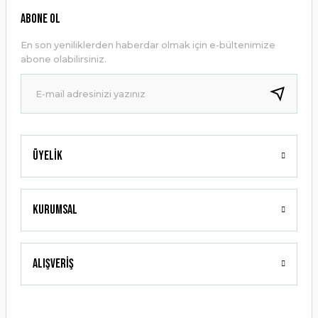
Ürün resmi kalitesiz, bozuk veya görüntülenemiyor.
ABONE OL
Ürün açıklamasında eksik bilgiler bulunuyor.
En son yeniliklerden haberdar olmak için e-bültenimize
Ürün bilgilerinde hatalar bulunuyor.
abone olabilirsiniz.
Ürün fiyatı diğer sitelerden daha pahalı.
Bu ürüne benzer farklı alternatifler olmalı.
Üyelik
Gönder
Kurumsal
Alışveriş