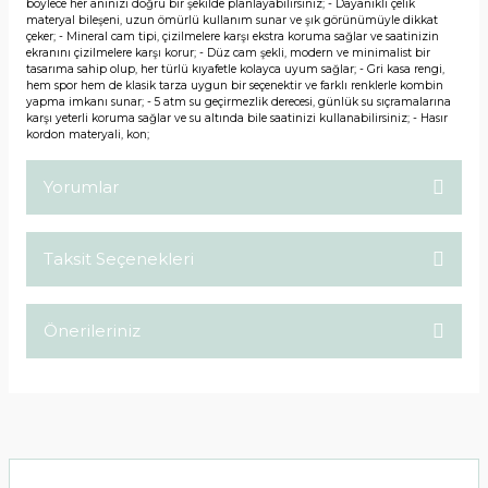
böylece her anınızı doğru bir şekilde planlayabilirsiniz; - Dayanıklı çelik
materyal bileşeni, uzun ömürlü kullanım sunar ve şık görünümüyle dikkat
çeker; - Mineral cam tipi, çizilmelere karşı ekstra koruma sağlar ve saatinizin
ekranını çizilmelere karşı korur; - Düz cam şekli, modern ve minimalist bir
tasarıma sahip olup, her türlü kıyafetle kolayca uyum sağlar; - Gri kasa rengi,
hem spor hem de klasik tarza uygun bir seçenektir ve farklı renklerle kombin
yapma imkanı sunar; - 5 atm su geçirmezlik derecesi, günlük su sıçramalarına
karşı yeterli koruma sağlar ve su altında bile saatinizi kullanabilirsiniz; - Hasır
kordon materyali, kon;
Yorumlar
Taksit Seçenekleri
Bu ürüne ilk yorumu siz yapın!
Önerileriniz
Yorum Yaz
Bu ürünün fiyat bilgisi, resim, ürün açıklamalarında ve diğer
konularda yetersiz gördüğünüz noktaları öneri formunu
kullanarak tarafımıza iletebilirsiniz.
Görüş ve önerileriniz için teşekkür ederiz.