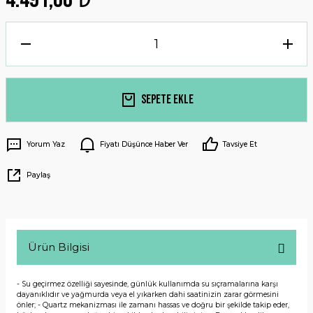
Sepete Ekle
Yorum Yaz
Fiyatı Düşünce Haber Ver
Tavsiye Et
Paylaş
Ürün Bilgisi
- Su geçirmez özelliği sayesinde, günlük kullanımda su sıçramalarına karşı
dayanıklıdır ve yağmurda veya el yıkarken dahi saatinizin zarar görmesini
önler; - Quartz mekanizması ile zamanı hassas ve doğru bir şekilde takip eder,