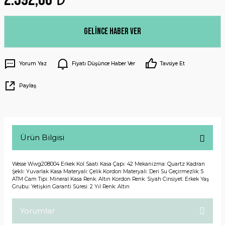
Gelince Haber Ver
Yorum Yaz
Fiyatı Düşünce Haber Ver
Tavsiye Et
Paylaş
Ürün Bilgisi
Wesse Wwg208004 Erkek Kol Saati Kasa Çapı: 42 Mekanizma: Quartz Kadran
Şekli: Yuvarlak Kasa Materyali: Çelik Kordon Materyali: Deri Su Geçirmezlik: 5
ATM Cam Tipi: Mineral Kasa Renk: Altın Kordon Renk: Siyah Cinsiyet: Erkek Yaş
Grubu: Yetişkin Garanti Süresi: 2 Yıl Renk: Altın
Yorumlar