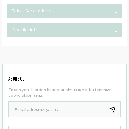
Taksit Seçenekleri
Bu ürüne ilk yorumu siz yapın!
Önerileriniz
Yorum Yaz
Bu ürünün fiyat bilgisi, resim, ürün açıklamalarında ve diğer
konularda yetersiz gördüğünüz noktaları öneri formunu
kullanarak tarafımıza iletebilirsiniz.
Görüş ve önerileriniz için teşekkür ederiz.
Ürün resmi kalitesiz, bozuk veya görüntülenemiyor.
ABONE OL
Ürün açıklamasında eksik bilgiler bulunuyor.
En son yeniliklerden haberdar olmak için e-bültenimize
Ürün bilgilerinde hatalar bulunuyor.
abone olabilirsiniz.
Ürün fiyatı diğer sitelerden daha pahalı.
Bu ürüne benzer farklı alternatifler olmalı.