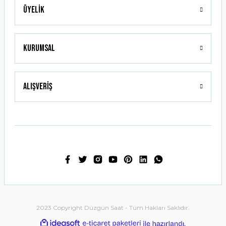
Üyelik
Gönder
Kurumsal
Alışveriş
2023 Copyright Düzgün Saat - Tüm Hakları Saklıdır.
ideasoft
ile
e-