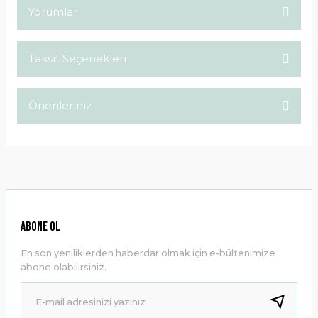
Yorumlar
Taksit Seçenekleri
Bu ürüne ilk yorumu siz yapın!
Önerileriniz
Yorum Yaz
Bu ürünün fiyat bilgisi, resim, ürün açıklamalarında ve diğer
konularda yetersiz gördüğünüz noktaları öneri formunu
kullanarak tarafımıza iletebilirsiniz.
Görüş ve önerileriniz için teşekkür ederiz.
Ürün resmi kalitesiz, bozuk veya görüntülenemiyor.
ABONE OL
Ürün açıklamasında eksik bilgiler bulunuyor.
En son yeniliklerden haberdar olmak için e-bültenimize
Ürün bilgilerinde hatalar bulunuyor.
abone olabilirsiniz.
Ürün fiyatı diğer sitelerden daha pahalı.
Bu ürüne benzer farklı alternatifler olmalı.