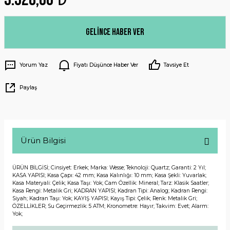
Gelince Haber Ver
Yorum Yaz
Fiyatı Düşünce Haber Ver
Tavsiye Et
Paylaş
Ürün Bilgisi
ÜRÜN BİLGİSİ; Cinsiyet: Erkek; Marka: Wesse; Teknoloji: Quartz; Garanti: 2 Yıl;
KASA YAPISI; Kasa Çapı: 42 mm; Kasa Kalınlığı: 10 mm; Kasa Şekli: Yuvarlak;
Kasa Materyali: Çelik; Kasa Taşı: Yok; Cam Özellik: Mineral; Tarz: Klasik Saatler;
Kasa Rengi: Metalik Gri; KADRAN YAPISI; Kadran Tipi: Analog; Kadran Rengi:
Siyah; Kadran Taşı: Yok; KAYIŞ YAPISI; Kayış Tipi: Çelik; Renk: Metalik Gri;
ÖZELLİKLER; Su Geçirmezlik: 5 ATM; Kronometre: Hayır; Takvim: Evet; Alarm:
Yok;