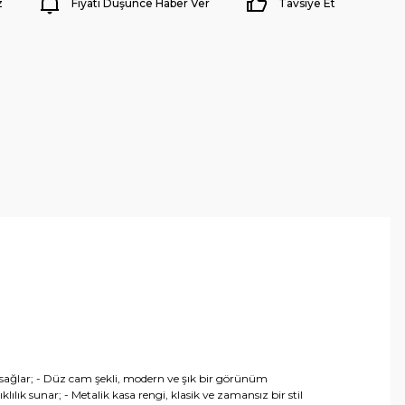
z
Fiyatı Düşünce Haber Ver
Tavsiye Et
a sağlar; - Düz cam şekli, modern ve şık bir görünüm
ılık sunar; - Metalik kasa rengi, klasik ve zamansız bir stil