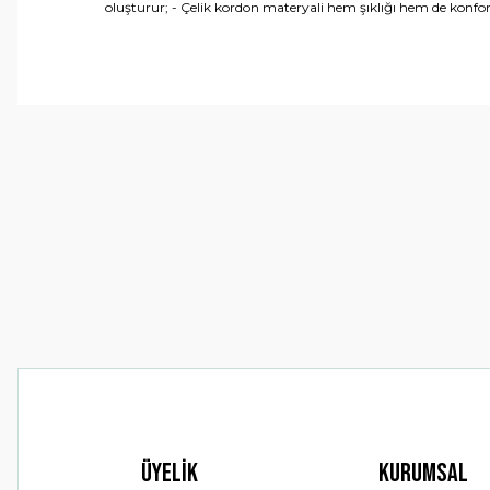
oluşturur; - Çelik kordon materyali hem şıklığı hem de konfor
Bu ürünün fiyat bilgisi, resim, ürün açıklamalarında ve 
Görüş ve önerileriniz için teşekkür ederiz.
Ürün resmi kalitesiz, bozuk veya görüntülenemiyor.
Ürün açıklamasında eksik bilgiler bulunuyor.
Ürün bilgilerinde hatalar bulunuyor.
Ürün fiyatı diğer sitelerden daha pahalı.
Bu ürüne benzer farklı alternatifler olmalı.
Üyelik
Kurumsal