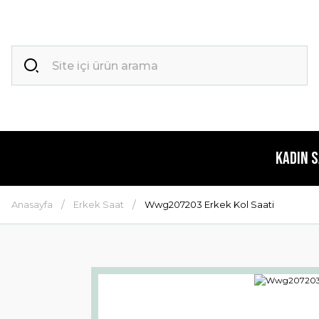
Kadın 
Anasayfa
Erkek Saat
Wwg207203 Erkek Kol Saati