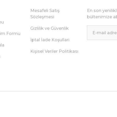
Mesafeli Satış
En son yenilik
Sözleşmesi
bültenimize ab
mu
Gizlilik ve Güvenlik
irim Formu
İptal İade Koşullari
ula
Kişisel Veriler Politikası
i