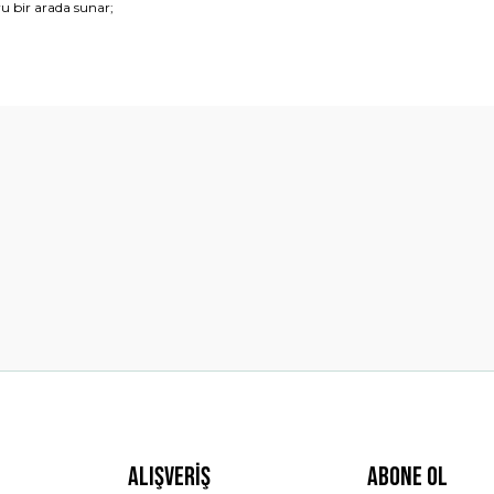
u bir arada sunar;
diğer konularda yetersiz gördüğünüz noktaları öneri formunu kullanarak t
Bu ürüne ilk yorumu siz yapın!
Yorum Yaz
Gönder
Alışveriş
ABONE OL