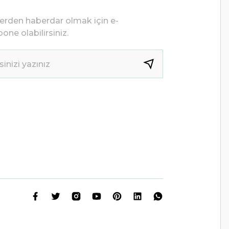
lerden haberdar olmak için e-
one olabilirsiniz.