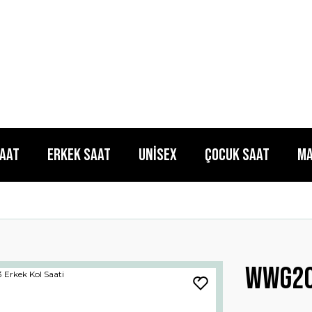
Saat
Erkek Saat
Unisex
Çocuk Saat
Ma
Wwg20