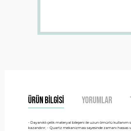
Ürün Bilgisi
Yorumlar
- Dayanıklı çelik materyal bileşeni ile uzun ömürlü kullanım 
kazandırır; - Quartz mekanizması sayesinde zamanı hassas ve doğ