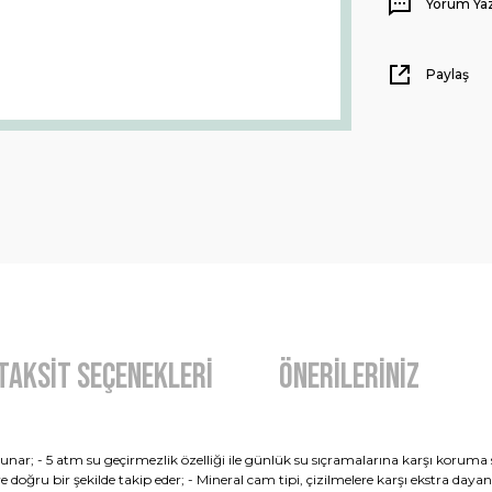
Yorum Ya
Paylaş
Taksit Seçenekleri
Önerileriniz
sunar; - 5 atm su geçirmezlik özelliği ile günlük su sıçramalarına karşı korum
ru bir şekilde takip eder; - Mineral cam tipi, çizilmelere karşı ekstra dayanıkl