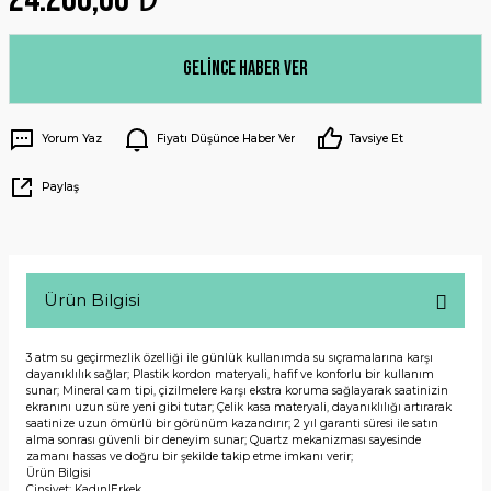
Gelince Haber Ver
Yorum Yaz
Fiyatı Düşünce Haber Ver
Tavsiye Et
Paylaş
Ürün Bilgisi
3 atm su geçirmezlik özelliği ile günlük kullanımda su sıçramalarına karşı
dayanıklılık sağlar; Plastik kordon materyali, hafif ve konforlu bir kullanım
sunar; Mineral cam tipi, çizilmelere karşı ekstra koruma sağlayarak saatinizin
ekranını uzun süre yeni gibi tutar; Çelik kasa materyali, dayanıklılığı artırarak
saatinize uzun ömürlü bir görünüm kazandırır; 2 yıl garanti süresi ile satın
alma sonrası güvenli bir deneyim sunar; Quartz mekanizması sayesinde
zamanı hassas ve doğru bir şekilde takip etme imkanı verir;
Ürün Bilgisi
Cinsiyet: Kadın|Erkek