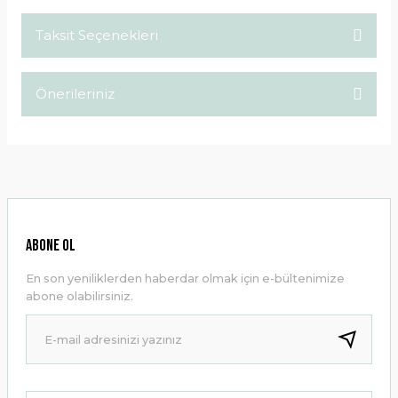
Taksit Seçenekleri
Bu ürüne ilk yorumu siz yapın!
Önerileriniz
Yorum Yaz
Bu ürünün fiyat bilgisi, resim, ürün açıklamalarında ve diğer
konularda yetersiz gördüğünüz noktaları öneri formunu
kullanarak tarafımıza iletebilirsiniz.
Görüş ve önerileriniz için teşekkür ederiz.
Ürün resmi kalitesiz, bozuk veya görüntülenemiyor.
ABONE OL
Ürün açıklamasında eksik bilgiler bulunuyor.
En son yeniliklerden haberdar olmak için e-bültenimize
Ürün bilgilerinde hatalar bulunuyor.
abone olabilirsiniz.
Ürün fiyatı diğer sitelerden daha pahalı.
Bu ürüne benzer farklı alternatifler olmalı.