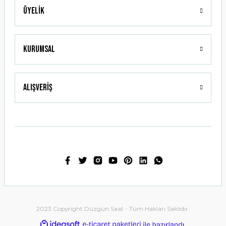
Üyelik
Gönder
Kurumsal
Alışveriş
2023 Copyright Düzgün Saat - Tüm Hakları Saklıdır.
ideasoft
ile
e-