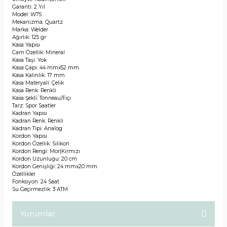
Garanti: 2 Yıl
Model: W75
Mekanizma: Quartz
Marka: Welder
Ağırlık: 125 gr
Kasa Yapısı
Cam Özellik: Mineral
Kasa Taşı: Yok
Kasa Çapı: 44 mmx52 mm
Kasa Kalinlik: 17 mm
Kasa Materyali: Çelik
Kasa Renk: Renkli
Kasa Şekli: Tonneau/Fıçı
Tarz: Spor Saatler
Kadran Yapısı
Kadran Renk: Renkli
Kadran Tipi: Analog
Kordon Yapısı
Kordon Özellik: Silikon
Kordon Rengi: Mor|Kırmızı
Kordon Uzunluğu: 20 cm
Kordon Genişliği: 24 mmx20 mm
Özellikler
Fonksiyon: 24 Saat
Su Geçirmezlik: 3 ATM
Yorumlar