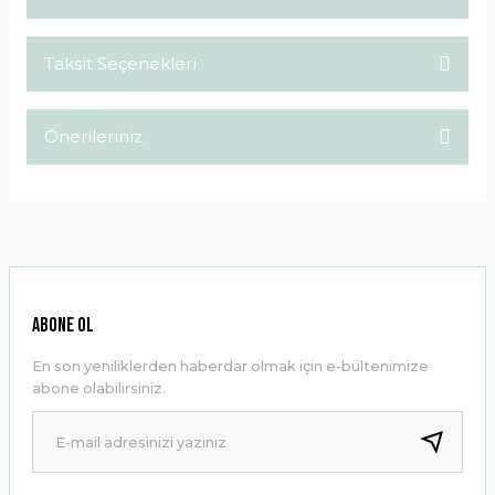
Taksit Seçenekleri
Bu ürüne ilk yorumu siz yapın!
Önerileriniz
Yorum Yaz
Bu ürünün fiyat bilgisi, resim, ürün açıklamalarında ve diğer
konularda yetersiz gördüğünüz noktaları öneri formunu
kullanarak tarafımıza iletebilirsiniz.
Görüş ve önerileriniz için teşekkür ederiz.
Ürün resmi kalitesiz, bozuk veya görüntülenemiyor.
ABONE OL
Ürün açıklamasında eksik bilgiler bulunuyor.
En son yeniliklerden haberdar olmak için e-bültenimize
Ürün bilgilerinde hatalar bulunuyor.
abone olabilirsiniz.
Ürün fiyatı diğer sitelerden daha pahalı.
Bu ürüne benzer farklı alternatifler olmalı.