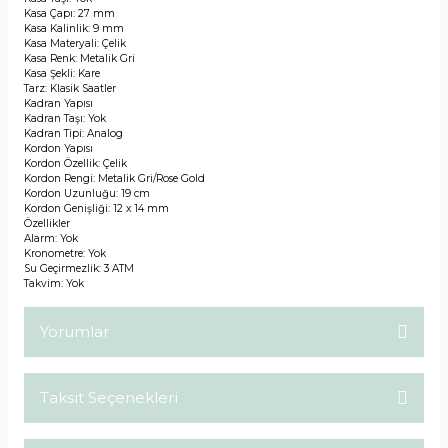
Kasa Çapı: 27 mm
Kasa Kalinlik: 9 mm
Kasa Materyali: Çelik
Kasa Renk: Metalik Gri
Kasa Şekli: Kare
Tarz: Klasik Saatler
Kadran Yapısı
Kadran Taşı: Yok
Kadran Tipi: Analog
Kordon Yapısı
Kordon Özellik: Çelik
Kordon Rengi: Metalik Gri/Rose Gold
Kordon Uzunluğu: 19 cm
Kordon Genişliği: 12 x 14 mm
Özellikler
Alarm: Yok
Kronometre: Yok
Su Geçirmezlik: 3 ATM
Takvim: Yok
Yorumlar
Taksit Seçenekleri
Bu ürüne ilk yorumu siz yapın!