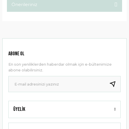
Önerileriniz
Yorum Yaz
Bu ürünün fiyat bilgisi, resim, ürün açıklamalarında ve diğer
konularda yetersiz gördüğünüz noktaları öneri formunu
kullanarak tarafımıza iletebilirsiniz.
Görüş ve önerileriniz için teşekkür ederiz.
Ürün resmi kalitesiz, bozuk veya görüntülenemiyor.
ABONE OL
Ürün açıklamasında eksik bilgiler bulunuyor.
En son yeniliklerden haberdar olmak için e-bültenimize
Ürün bilgilerinde hatalar bulunuyor.
abone olabilirsiniz.
Ürün fiyatı diğer sitelerden daha pahalı.
Bu ürüne benzer farklı alternatifler olmalı.
Üyelik
Gönder