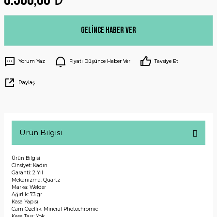
Gelince Haber Ver
Yorum Yaz
Fiyatı Düşünce Haber Ver
Tavsiye Et
Paylaş
Ürün Bilgisi
Ürün Bilgisi
Cinsiyet: Kadın
Garanti: 2 Yıl
Mekanizma: Quartz
Marka: Welder
Ağırlık: 73 gr
Kasa Yapısı
Cam Özellik: Mineral Photochromic
Kasa Taşı: Yok