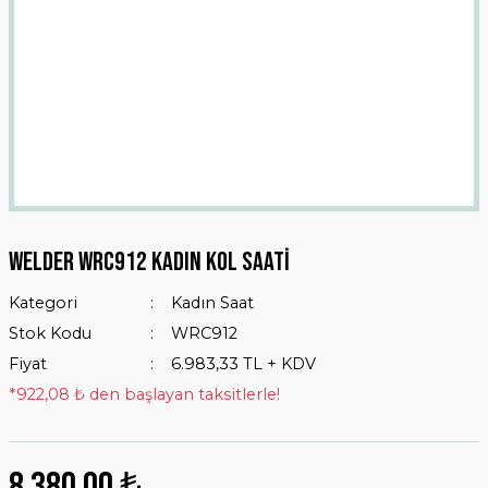
Welder WRC912 Kadın Kol Saati
Kategori
Kadın Saat
Stok Kodu
WRC912
Fiyat
6.983,33 TL + KDV
*922,08 ₺ den başlayan taksitlerle!
8.380,00 ₺