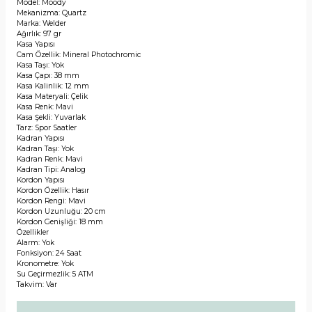
Model: Moody
Mekanizma: Quartz
Marka: Welder
Ağırlık: 97 gr
Kasa Yapısı
Cam Özellik: Mineral Photochromic
Kasa Taşı: Yok
Kasa Çapı: 38 mm
Kasa Kalinlik: 12 mm
Kasa Materyali: Çelik
Kasa Renk: Mavi
Kasa Şekli: Yuvarlak
Tarz: Spor Saatler
Kadran Yapısı
Kadran Taşı: Yok
Kadran Renk: Mavi
Kadran Tipi: Analog
Kordon Yapısı
Kordon Özellik: Hasır
Kordon Rengi: Mavi
Kordon Uzunluğu: 20 cm
Kordon Genişliği: 18 mm
Özellikler
Alarm: Yok
Fonksiyon: 24 Saat
Kronometre: Yok
Su Geçirmezlik: 5 ATM
Takvim: Var