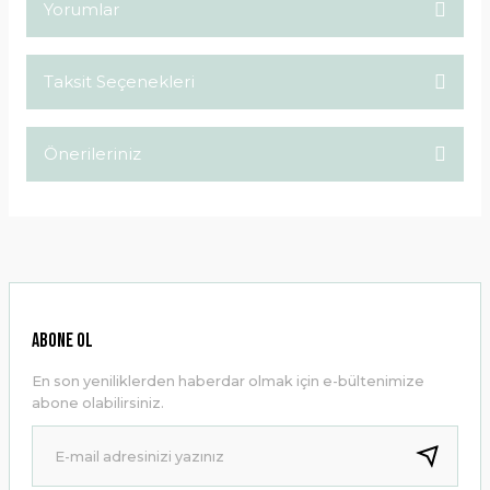
Yorumlar
Taksit Seçenekleri
Bu ürüne ilk yorumu siz yapın!
Önerileriniz
Yorum Yaz
Bu ürünün fiyat bilgisi, resim, ürün açıklamalarında ve diğer
konularda yetersiz gördüğünüz noktaları öneri formunu
kullanarak tarafımıza iletebilirsiniz.
Görüş ve önerileriniz için teşekkür ederiz.
Ürün resmi kalitesiz, bozuk veya görüntülenemiyor.
ABONE OL
Ürün açıklamasında eksik bilgiler bulunuyor.
En son yeniliklerden haberdar olmak için e-bültenimize
Ürün bilgilerinde hatalar bulunuyor.
abone olabilirsiniz.
Ürün fiyatı diğer sitelerden daha pahalı.
Bu ürüne benzer farklı alternatifler olmalı.