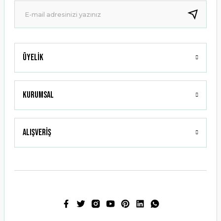
Bu ürüne benzer farklı alternatifler olmalı.
Üyelik
Gönder
Kurumsal
Alışveriş