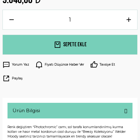
Sepete Ekle
Yorum Yaz
Fiyatı Düşünce Haber Ver
Tavsiye Et
Paylaş
Ürün Bilgisi
Renk değiştiren “Photochromic” camı, sol tarafa konumlandırılmış kurma
kolları ve hasır metal kordonun cool duruşu ile “Breezy Koleksiyonu” Welder
Moody saatiniz tarzınızı tamamlayacak en trendy aksesuar olacak!