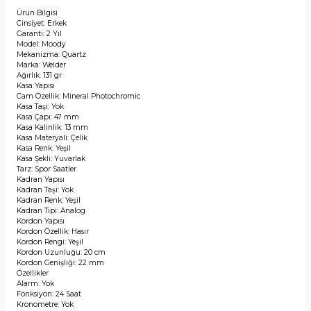
Ürün Bilgisi
Cinsiyet: Erkek
Garanti: 2 Yıl
Model: Moody
Mekanizma: Quartz
Marka: Welder
Ağırlık: 131 gr
Kasa Yapısı
Cam Özellik: Mineral Photochromic
Kasa Taşı: Yok
Kasa Çapı: 47 mm
Kasa Kalinlik: 13 mm
Kasa Materyali: Çelik
Kasa Renk: Yeşil
Kasa Şekli: Yuvarlak
Tarz: Spor Saatler
Kadran Yapısı
Kadran Taşı: Yok
Kadran Renk: Yeşil
Kadran Tipi: Analog
Kordon Yapısı
Kordon Özellik: Hasır
Kordon Rengi: Yeşil
Kordon Uzunluğu: 20 cm
Kordon Genişliği: 22 mm
Özellikler
Alarm: Yok
Fonksiyon: 24 Saat
Kronometre: Yok