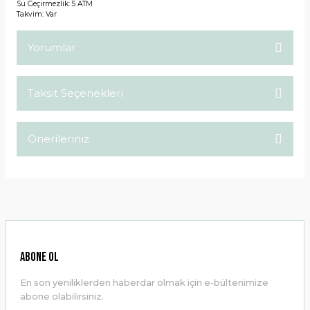
Su Geçirmezlik: 5 ATM
Takvim: Var
Yorumlar
Taksit Seçenekleri
Bu ürüne ilk yorumu siz yapın!
Önerileriniz
Yorum Yaz
Bu ürünün fiyat bilgisi, resim, ürün açıklamalarında ve diğer
konularda yetersiz gördüğünüz noktaları öneri formunu
kullanarak tarafımıza iletebilirsiniz.
Görüş ve önerileriniz için teşekkür ederiz.
Ürün resmi kalitesiz, bozuk veya görüntülenemiyor.
ABONE OL
Ürün açıklamasında eksik bilgiler bulunuyor.
En son yeniliklerden haberdar olmak için e-bültenimize
Ürün bilgilerinde hatalar bulunuyor.
abone olabilirsiniz.
Ürün fiyatı diğer sitelerden daha pahalı.