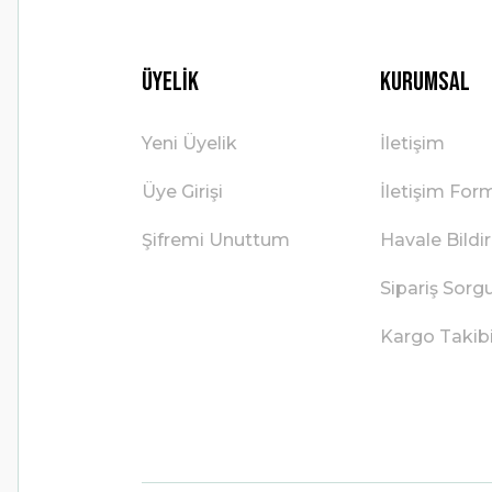
Üyelik
Kurumsal
Yeni Üyelik
İletişim
Üye Girişi
İletişim For
Şifremi Unuttum
Havale Bild
Sipariş Sorg
Kargo Takib