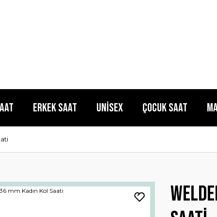
Saat
Erkek Saat
Unisex
Çocuk Saat
Ma
ati
WELDE