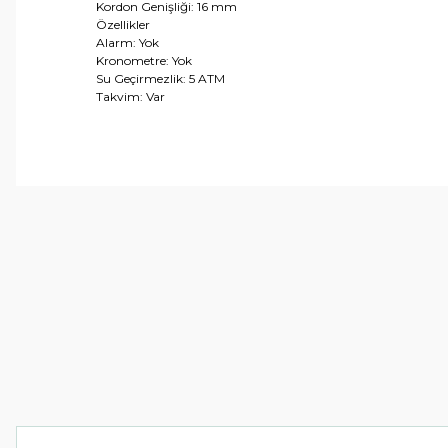
Kordon Genişliği: 16 mm
Özellikler
Alarm: Yok
Kronometre: Yok
Su Geçirmezlik: 5 ATM
Takvim: Var
Bu ürünün fiyat bilgisi, resim, ürün açıklamalarında ve 
Görüş ve önerileriniz için teşekkür ederiz.
Ürün resmi kalitesiz, bozuk veya görüntülenemiyor.
Ürün açıklamasında eksik bilgiler bulunuyor.
Ürün bilgilerinde hatalar bulunuyor.
Ürün fiyatı diğer sitelerden daha pahalı.
Bu ürüne benzer farklı alternatifler olmalı.