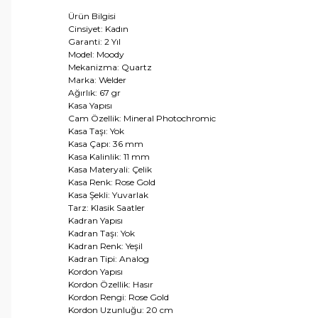
Ürün Bilgisi
Cinsiyet: Kadın
Garanti: 2 Yıl
Model: Moody
Mekanizma: Quartz
Marka: Welder
Ağırlık: 67 gr
Kasa Yapısı
Cam Özellik: Mineral Photochromic
Kasa Taşı: Yok
Kasa Çapı: 36 mm
Kasa Kalinlik: 11 mm
Kasa Materyali: Çelik
Kasa Renk: Rose Gold
Kasa Şekli: Yuvarlak
Tarz: Klasik Saatler
Kadran Yapısı
Kadran Taşı: Yok
Kadran Renk: Yeşil
Kadran Tipi: Analog
Kordon Yapısı
Kordon Özellik: Hasır
Kordon Rengi: Rose Gold
Kordon Uzunluğu: 20 cm