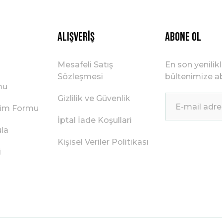
Gönder
Alışveriş
ABONE OL
Mesafeli Satış
En son yenilik
Sözleşmesi
bültenimize ab
mu
Gizlilik ve Güvenlik
irim Formu
İptal İade Koşullari
ula
Kişisel Veriler Politikası
i