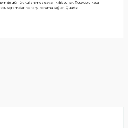
 hem de günlük kullanımda dayanıklılık sunar; Rose gold kasa
lük su sıçramalarına karşı koruma sağlar; Quartz
arafımıza iletebilirsiniz.