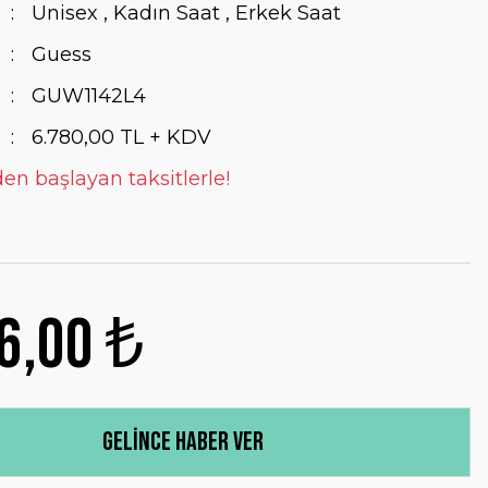
Unisex
,
Kadın Saat
,
Erkek Saat
Guess
GUW1142L4
6.780,00 TL + KDV
den başlayan taksitlerle!
6,00 ₺
Gelince Haber Ver