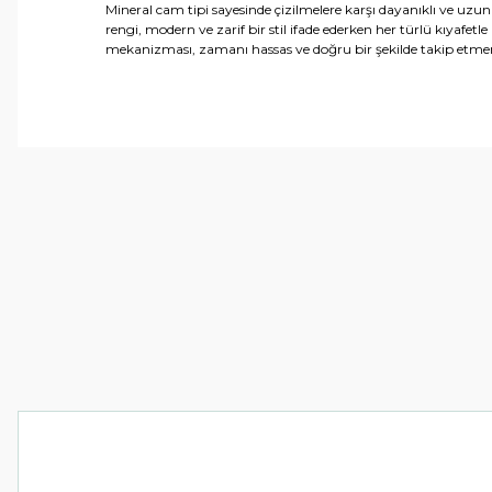
Mineral cam tipi sayesinde çizilmelere karşı dayanıklı ve uz
rengi, modern ve zarif bir stil ifade ederken her türlü kıyafe
mekanizması, zamanı hassas ve doğru bir şekilde takip etmen
Bu ürünün fiyat bilgisi, resim, ürün açıklamalarında ve 
Görüş ve önerileriniz için teşekkür ederiz.
Ürün resmi kalitesiz, bozuk veya görüntülenemiyor.
Ürün açıklamasında eksik bilgiler bulunuyor.
Ürün bilgilerinde hatalar bulunuyor.
Ürün fiyatı diğer sitelerden daha pahalı.
Bu ürüne benzer farklı alternatifler olmalı.