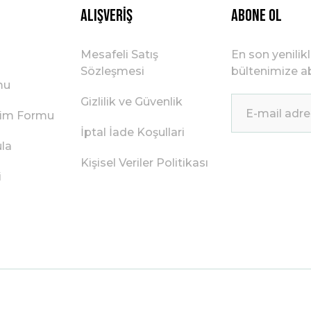
Alışveriş
ABONE OL
Mesafeli Satış
En son yenilik
Sözleşmesi
bültenimize ab
mu
Gizlilik ve Güvenlik
irim Formu
İptal İade Koşullari
ula
Kişisel Veriler Politikası
i