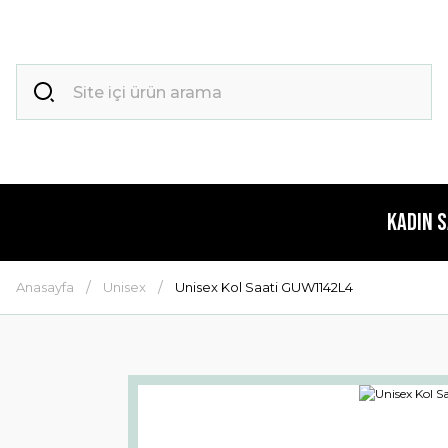
Kadın 
Anasayfa
Unisex
Unisex Kol Saati GUW1142L4