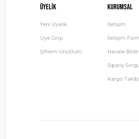
Üyelik
Kurumsal
Yeni Üyelik
İletişim
Üye Girişi
İletişim For
Şifremi Unuttum
Havale Bild
Sipariş Sorg
Kargo Takib