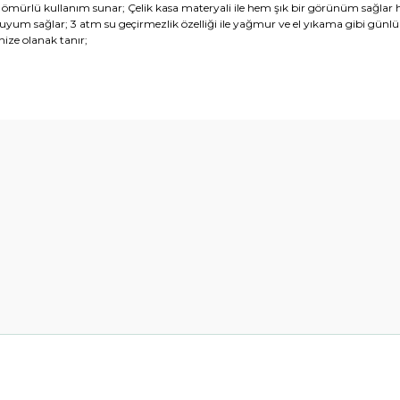
un ömürlü kullanım sunar; Çelik kasa materyali ile hem şık bir görünüm sağlar
tle uyum sağlar; 3 atm su geçirmezlik özelliği ile yağmur ve el yıkama gibi gün
ize olanak tanır;
diğer konularda yetersiz gördüğünüz noktaları öneri formunu kullanarak t
Bu ürüne ilk yorumu siz yapın!
Yorum Yaz
Gönder