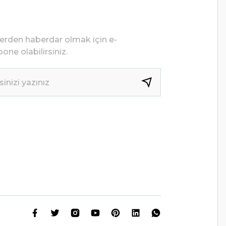
lerden haberdar olmak için e-
one olabilirsiniz.