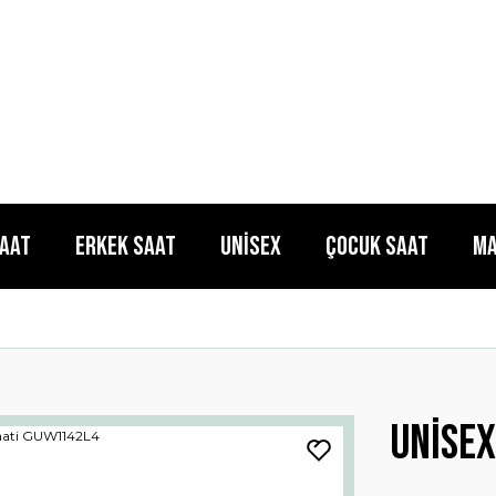
Saat
Erkek Saat
Unisex
Çocuk Saat
Ma
Unisex