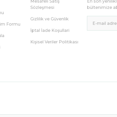
Mesafeli Satış
En son yenilik
Sözleşmesi
bültenimize ab
mu
Gizlilik ve Güvenlik
irim Formu
İptal İade Koşullari
ula
Kişisel Veriler Politikası
i