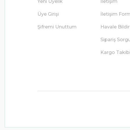
Yeni Üyelik
İletişim
Üye Girişi
İletişim For
Şifremi Unuttum
Havale Bild
Sipariş Sorg
Kargo Takib