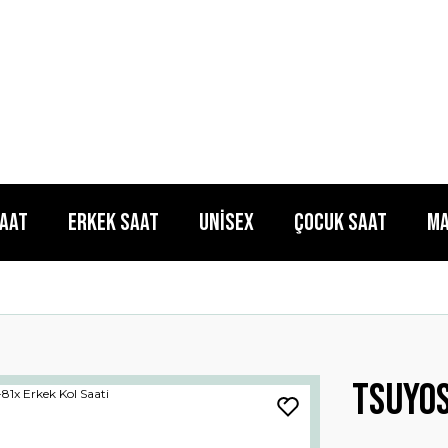
Saat
Erkek Saat
Unisex
Çocuk Saat
Ma
Tsuyos