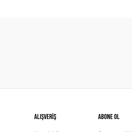
diğer konularda yetersiz gördüğünüz noktaları öneri formunu kullanarak t
Bu ürüne ilk yorumu siz yapın!
Yorum Yaz
Gönder
Alışveriş
ABONE OL