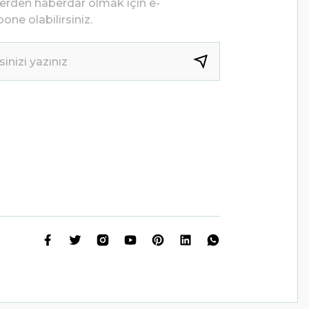
lerden haberdar olmak için e-
one olabilirsiniz.