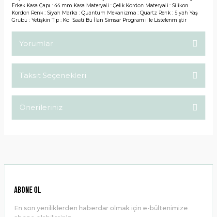
Erkek Kasa Çapı : 44 mm Kasa Materyali : Çelik Kordon Materyali : Silikon
Kordon Renk : Siyah Marka : Quantum Mekanizma : Quartz Renk : Siyah Yaş
Grubu : Yetişkin Tip : Kol Saati Bu İlan Simsar Programı ile Listelenmiştir
Yorumlar
Taksit Seçenekleri
Bu ürüne ilk yorumu siz yapın!
Önerileriniz
Yorum Yaz
Bu ürünün fiyat bilgisi, resim, ürün açıklamalarında ve diğer
konularda yetersiz gördüğünüz noktaları öneri formunu
kullanarak tarafımıza iletebilirsiniz.
Görüş ve önerileriniz için teşekkür ederiz.
Ürün resmi kalitesiz, bozuk veya görüntülenemiyor.
ABONE OL
Ürün açıklamasında eksik bilgiler bulunuyor.
En son yeniliklerden haberdar olmak için e-bültenimize
Ürün bilgilerinde hatalar bulunuyor.