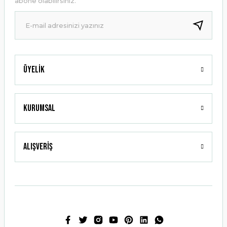
abone olabilirsiniz.
Ürün fiyatı diğer sitelerden daha pahalı.
Bu ürüne benzer farklı alternatifler olmalı.
Üyelik
Gönder
Kurumsal
Alışveriş