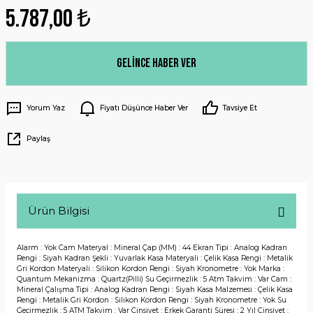
5.787,00 ₺
Gelince Haber Ver
Yorum Yaz
Fiyatı Düşünce Haber Ver
Tavsiye Et
Paylaş
Ürün Bilgisi
Alarm : Yok Cam Materyal : Mineral Çap (MM) : 44 Ekran Tipi : Analog Kadran
Rengi : Siyah Kadran Şekli : Yuvarlak Kasa Materyali : Çelik Kasa Rengi : Metalik
Gri Kordon Materyali : Silikon Kordon Rengi : Siyah Kronometre : Yok Marka :
Quantum Mekanizma : Quartz(Pilli) Su Geçirmezlik : 5 Atm Takvim : Var Cam :
Mineral Çalışma Tipi : Analog Kadran Rengi : Siyah Kasa Malzemesi : Çelik Kasa
Rengi : Metalik Gri Kordon : Silikon Kordon Rengi : Siyah Kronometre : Yok Su
Geçirmezlik : 5 ATM Takvim : Var Cinsiyet : Erkek Garanti Süresi : 2 Yıl Cinsiyet :