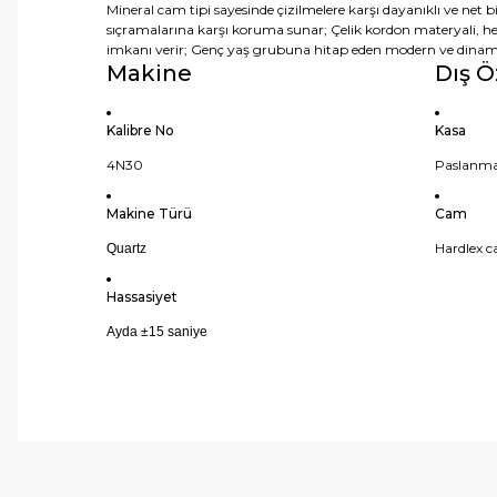
Mineral cam tipi sayesinde çizilmelere karşı dayanıklı ve net 
sıçramalarına karşı koruma sunar; Çelik kordon materyali, h
imkanı verir; Genç yaş grubuna hitap eden modern ve dinamik
Makine
Dış Ö
Kalibre No
Kasa
4N30
Paslanma
Makine Türü
Cam
Hardlex 
Quartz
Hassasiyet
Ayda ±15 saniye
Bu ürünün fiyat bilgisi, resim, ürün açıklamalarında ve 
Görüş ve önerileriniz için teşekkür ederiz.
Ürün resmi kalitesiz, bozuk veya görüntülenemiyor.