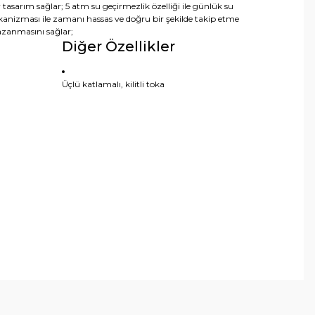
tasarım sağlar; 5 atm su geçirmezlik özelliği ile günlük su
anizması ile zamanı hassas ve doğru bir şekilde takip etme
azanmasını sağlar;
Diğer Özellikler
Üçlü katlamalı, kilitli toka
arafımıza iletebilirsiniz.