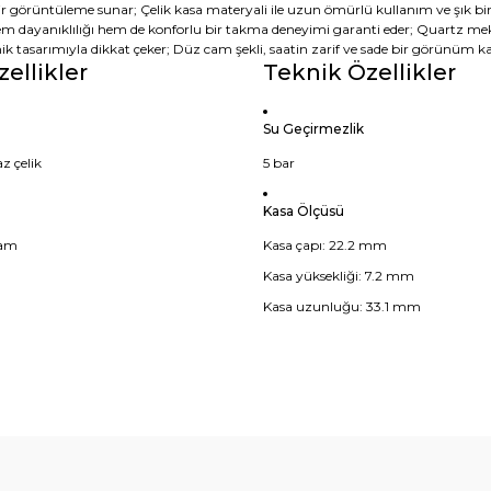
bir görüntüleme sunar; Çelik kasa materyali ile uzun ömürlü kullanım ve şık bir 
em dayanıklılığı hem de konforlu bir takma deneyimi garanti eder; Quartz mek
 tasarımıyla dikkat çeker; Düz cam şekli, saatin zarif ve sade bir görünüm k
zellikler
Teknik Özellikler
Su Geçirmezlik
z çelik
5 bar
Kasa Ölçüsü
cam
Kasa çapı: 22.2 mm
Kasa yüksekliği: 7.2 mm
Kasa uzunluğu: 33.1 mm
diğer konularda yetersiz gördüğünüz noktaları öneri formunu kullanarak t
Bu ürüne ilk yorumu siz yapın!