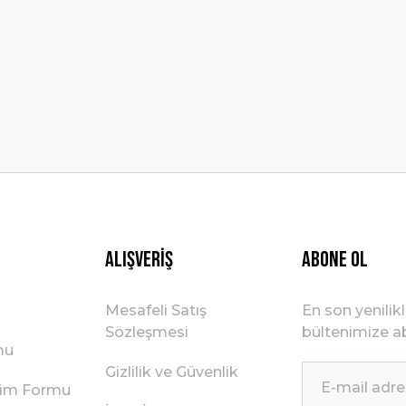
Yorum Yaz
Gönder
Alışveriş
ABONE OL
Mesafeli Satış
En son yenilik
Sözleşmesi
bültenimize ab
mu
Gizlilik ve Güvenlik
irim Formu