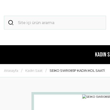
Kadın 
Anasayfa
Kadın Saat
SEIKO SWR085P KADIN KOL SAATİ