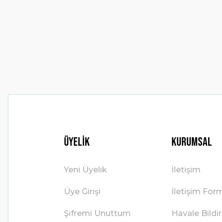
Ürün açıklamasında eksik bilgiler bulunuyor.
Ürün bilgilerinde hatalar bulunuyor.
Ürün fiyatı diğer sitelerden daha pahalı.
Bu ürüne benzer farklı alternatifler olmalı.
Üyelik
Kurumsal
Yeni Üyelik
İletişim
Üye Girişi
İletişim For
Şifremi Unuttum
Havale Bild