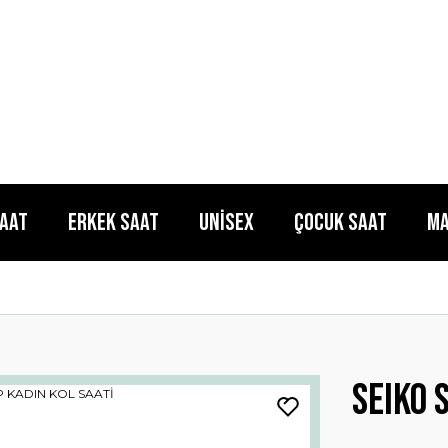
Saat
Erkek Saat
Unisex
Çocuk Saat
Ma
SEIKO 