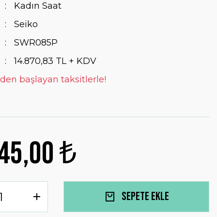
Kadın Saat
Seiko
SWR085P
14.870,83 TL + KDV
 den başlayan taksitlerle!
45,00 ₺
Sepete Ekle