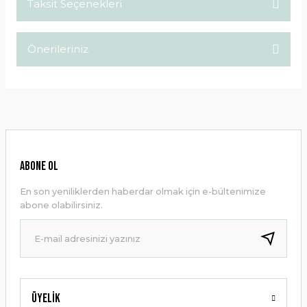
Taksit Seçenekleri
Bu ürüne ilk yorumu siz yapın!
Önerileriniz
Yorum Yaz
Bu ürünün fiyat bilgisi, resim, ürün açıklamalarında ve diğer
konularda yetersiz gördüğünüz noktaları öneri formunu
kullanarak tarafımıza iletebilirsiniz.
Görüş ve önerileriniz için teşekkür ederiz.
Ürün resmi kalitesiz, bozuk veya görüntülenemiyor.
ABONE OL
Ürün açıklamasında eksik bilgiler bulunuyor.
En son yeniliklerden haberdar olmak için e-bültenimize
Ürün bilgilerinde hatalar bulunuyor.
abone olabilirsiniz.
Ürün fiyatı diğer sitelerden daha pahalı.
Bu ürüne benzer farklı alternatifler olmalı.
Üyelik