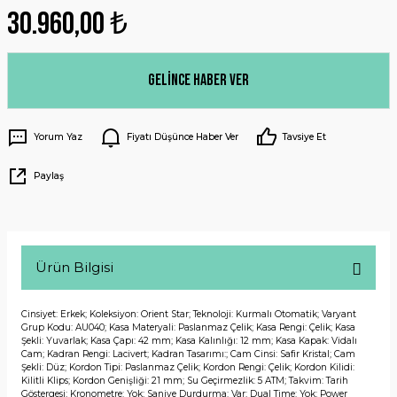
30.960,00 ₺
Gelince Haber Ver
Yorum Yaz
Fiyatı Düşünce Haber Ver
Tavsiye Et
Paylaş
Ürün Bilgisi
Cinsiyet: Erkek; Koleksiyon: Orient Star; Teknoloji: Kurmalı Otomatik; Varyant
Grup Kodu: AU040; Kasa Materyali: Paslanmaz Çelik; Kasa Rengi: Çelik; Kasa
Şekli: Yuvarlak; Kasa Çapı: 42 mm; Kasa Kalınlığı: 12 mm; Kasa Kapak: Vidalı
Cam; Kadran Rengi: Lacivert; Kadran Tasarımı:; Cam Cinsi: Safir Kristal; Cam
Şekli: Düz; Kordon Tipi: Paslanmaz Çelik; Kordon Rengi: Çelik; Kordon Kilidi:
Kilitli Klips; Kordon Genişliği: 21 mm; Su Geçirmezlik: 5 ATM; Takvim: Tarih
Göstergesi; Kronometre: Yok; Saniye Durdurma: Var; Dual Time: Yok; Power