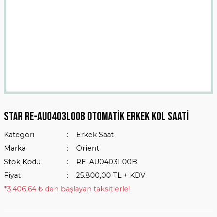
Star Re-au0403l00b Otomatik Erkek Kol Saati
Kategori
Erkek Saat
Marka
Orient
Stok Kodu
RE-AU0403L00B
Fiyat
25.800,00 TL + KDV
*3.406,64 ₺ den başlayan taksitlerle!