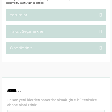
Reserve: 50 Saat; Ağırlık: 158 gr;
Yorumlar
Taksit Seçenekleri
Bu ürüne ilk yorumu siz yapın!
Önerileriniz
Yorum Yaz
Bu ürünün fiyat bilgisi, resim, ürün açıklamalarında ve diğer
konularda yetersiz gördüğünüz noktaları öneri formunu
kullanarak tarafımıza iletebilirsiniz.
Görüş ve önerileriniz için teşekkür ederiz.
Ürün resmi kalitesiz, bozuk veya görüntülenemiyor.
ABONE OL
Ürün açıklamasında eksik bilgiler bulunuyor.
En son yeniliklerden haberdar olmak için e-bültenimize
Ürün bilgilerinde hatalar bulunuyor.
abone olabilirsiniz.
Ürün fiyatı diğer sitelerden daha pahalı.