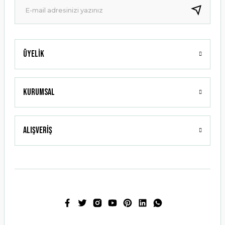
Bu ürüne benzer farklı alternatifler olmalı.
Üyelik
Gönder
Kurumsal
Alışveriş