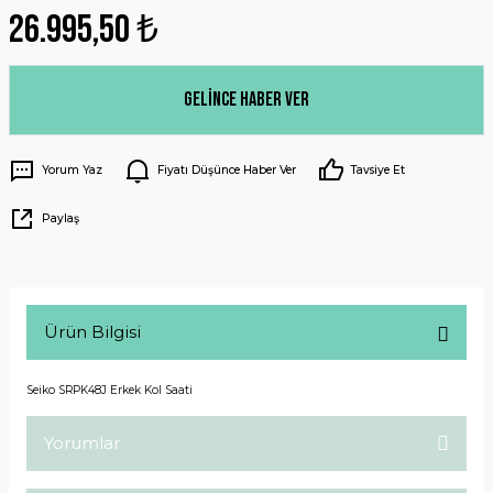
26.995,50 ₺
Gelince Haber Ver
Yorum Yaz
Fiyatı Düşünce Haber Ver
Tavsiye Et
Paylaş
Ürün Bilgisi
Seiko SRPK48J Erkek Kol Saati
Yorumlar