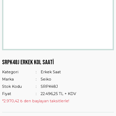
Srpk48j Erkek Kol Saati
Kategori
Erkek Saat
Marka
Seiko
Stok Kodu
SRPK48J
Fiyat
22.496,25 TL + KDV
*2.970,42 ₺ den başlayan taksitlerle!