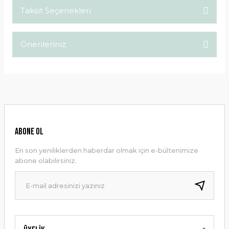
Taksit Seçenekleri
Bu ürüne ilk yorumu siz yapın!
Önerileriniz
Yorum Yaz
Bu ürünün fiyat bilgisi, resim, ürün açıklamalarında ve diğer
konularda yetersiz gördüğünüz noktaları öneri formunu
kullanarak tarafımıza iletebilirsiniz.
Görüş ve önerileriniz için teşekkür ederiz.
Ürün resmi kalitesiz, bozuk veya görüntülenemiyor.
ABONE OL
Ürün açıklamasında eksik bilgiler bulunuyor.
En son yeniliklerden haberdar olmak için e-bültenimize
Ürün bilgilerinde hatalar bulunuyor.
abone olabilirsiniz.
Ürün fiyatı diğer sitelerden daha pahalı.
Bu ürüne benzer farklı alternatifler olmalı.