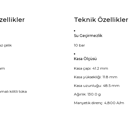
zellikler
Teknik Özellikler
Su Geçirmezlik
z çelik
10 bar
Kasa Ölçüsü
cam
Kasa çapı: 41.2 mm
Kasa yüksekliği: 11.8 mm
Kasa uzunluğu: 48.5 mm
malı kilitli toka
Ağırlık: 130.0 g
Manyetik direnç: 4,800 A/m
diğer konularda yetersiz gördüğünüz noktaları öneri formunu kullanarak t