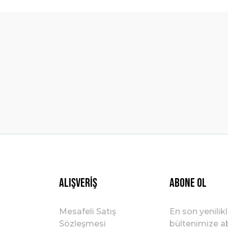
Bu ürüne ilk yorumu siz yapın!
Yorum Yaz
Gönder
Alışveriş
ABONE OL
Mesafeli Satış
En son yenilik
Sözleşmesi
bültenimize ab