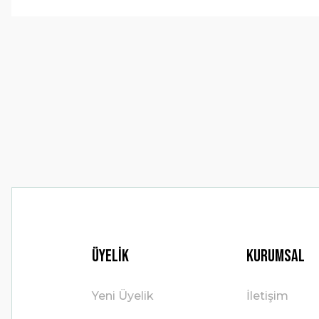
Görüş ve önerileriniz için teşekkür ederiz.
Ürün resmi kalitesiz, bozuk veya görüntülenemiyor.
Ürün açıklamasında eksik bilgiler bulunuyor.
Ürün bilgilerinde hatalar bulunuyor.
Ürün fiyatı diğer sitelerden daha pahalı.
Bu ürüne benzer farklı alternatifler olmalı.
Üyelik
Kurumsal
Yeni Üyelik
İletişim