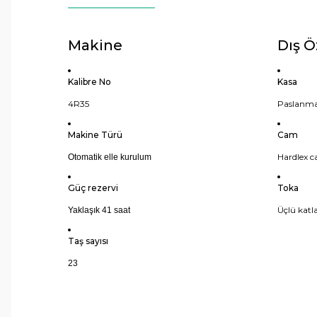
Makine
Dış Ö
Kalibre No
Kasa
4R35
Paslanma
Makine Türü
Cam
Hardlex 
Otomatik elle kurulum
Güç rezervi
Toka
Üçlü katla
Yaklaşık 41 saat
Taş sayısı
23
Bu ürünün fiyat bilgisi, resim, ürün açıklamalarında ve 