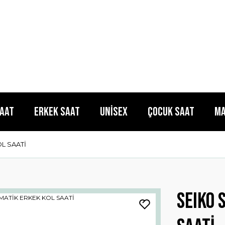
Saat
Erkek Saat
Unisex
Çocuk Saat
Ma
L SAATİ
SEIKO 