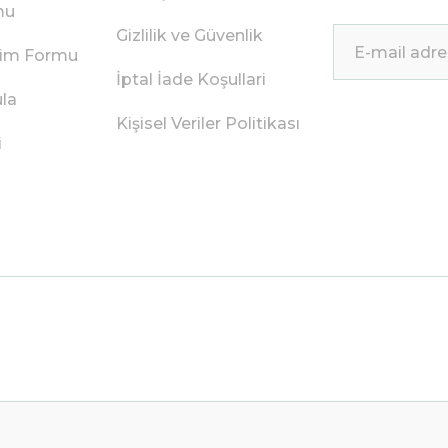
mu
Gizlilik ve Güvenlik
irim Formu
İptal İade Koşullari
ula
Kişisel Veriler Politikası
i