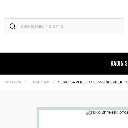
Kadın 
Anasayfa
Erkek Saat
SEIKO SRPH85K OTOMATİK ERKEK KO