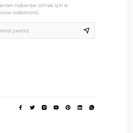
lerden haberdar olmak için e-
one olabilirsiniz.