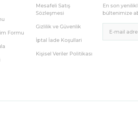
Mesafeli Satış
En son yenilik
Sözleşmesi
bültenimize ab
mu
Gizlilik ve Güvenlik
irim Formu
İptal İade Koşullari
ula
Kişisel Veriler Politikası
i