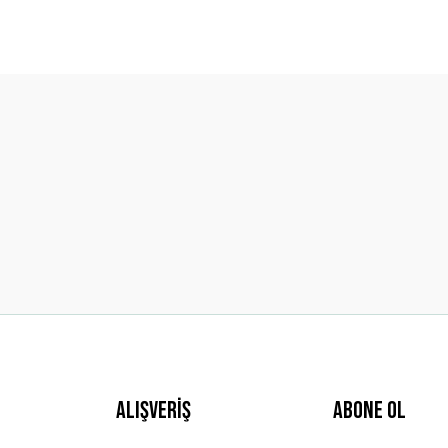
diğer konularda yetersiz gördüğünüz noktaları öneri formunu kullanarak t
Bu ürüne ilk yorumu siz yapın!
Yorum Yaz
Gönder
Alışveriş
ABONE OL