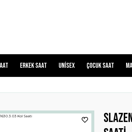
Saat
Erkek Saat
Unisex
Çocuk Saat
Ma
Slazen