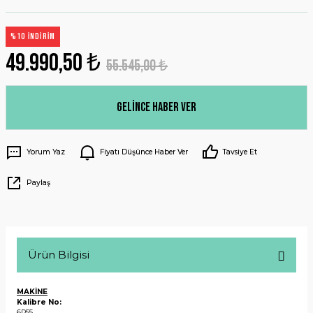
%10 İNDİRİM
49.990,50 ₺
55.545,00 ₺
Gelince Haber Ver
Yorum Yaz
Fiyatı Düşünce Haber Ver
Tavsiye Et
Paylaş
Ürün Bilgisi
MAKİNE
Kalibre No:
6R55