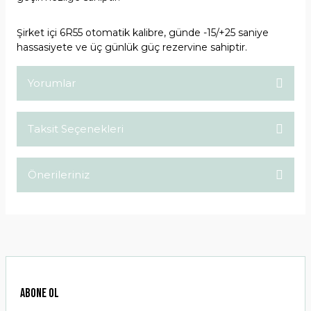
Şirket içi 6R55 otomatik kalibre, günde -15/+25 saniye
hassasiyete ve üç günlük güç rezervine sahiptir.
Yorumlar
Taksit Seçenekleri
Bu ürüne ilk yorumu siz yapın!
Önerileriniz
Yorum Yaz
Bu ürünün fiyat bilgisi, resim, ürün açıklamalarında ve diğer
konularda yetersiz gördüğünüz noktaları öneri formunu
kullanarak tarafımıza iletebilirsiniz.
Görüş ve önerileriniz için teşekkür ederiz.
Ürün resmi kalitesiz, bozuk veya görüntülenemiyor.
ABONE OL
Ürün açıklamasında eksik bilgiler bulunuyor.