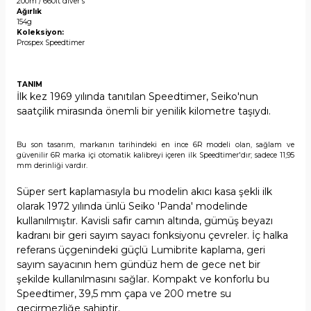
200m / 660ft diver's
Ağırlık
154g
Koleksiyon:
Prospex Speedtimer
TANIM
İlk kez 1969 yılında tanıtılan Speedtimer, Seiko'nun
saatçilik mirasında önemli bir yenilik kilometre taşıydı.
Bu son tasarım, markanın tarihindeki en ince 6R modeli olan, sağlam ve
güvenilir 6R marka içi otomatik kalibreyi içeren ilk Speedtimer'dır; sadece 11,95
mm derinliği vardır.
Süper sert kaplamasıyla bu modelin akıcı kasa şekli ilk
olarak 1972 yılında ünlü Seiko 'Panda' modelinde
kullanılmıştır. Kavisli safir camın altında, gümüş beyazı
kadranı bir geri sayım sayacı fonksiyonu çevreler. İç halka
referans üçgenindeki güçlü Lumibrite kaplama, geri
sayım sayacının hem gündüz hem de gece net bir
şekilde kullanılmasını sağlar. Kompakt ve konforlu bu
Speedtimer, 39,5 mm çapa ve 200 metre su
geçirmezliğe sahiptir.