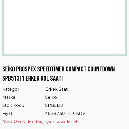
Seiko Prospex Speedtimer Compact Countdown
SPB513J1 Erkek Kol Saati
Kategori
Erkek Saat
Marka
Seiko
Stok Kodu
SPB513J
Fiyat
46.287,50 TL + KDV
*5.500,64 ₺ den başlayan taksitlerle!