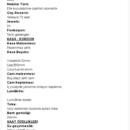
Makine Türü:
Elle kurulabilme özellikli otomatik
Güç Rezervi:
Yaklaşık 72 saat
Jewels:
24
Fonksiyon:
Tarih göstergesi
KASA - KORDON
Kasa Malzemesi:
Paslanmaz çelik
Kasa Boyutu:
Yükseklik:12mm
Çap:39.5mm
Uzunluk:44.4mm
Cam malzemesi:
Büyüteçli safir cam
Cam Kaplaması:
İç yüzeyde yansıma önleyici kaplama
LumiBrite:
LumiBrite ibreler
Toka:
Üçlü katlamalı butonla açılan toka
Bant genisliği:
20mm
SAAT ÖZELLİKLERİ
Su geçirmezlik: