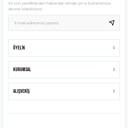
En son yeniliklerden haberdar olmak için e-bültenimize
Ürün bilgilerinde hatalar bulunuyor.
abone olabilirsiniz.
Ürün fiyatı diğer sitelerden daha pahalı.
Bu ürüne benzer farklı alternatifler olmalı.
Üyelik
Gönder
Kurumsal
Alışveriş