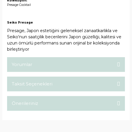
Koleksiyon:
Presage Cocktail
Seiko Presage
Presage, Japon estetiğini geleneksel zanaatkarlıkla ve
Seiko'nun saatçilik becerilerini Japon güzelliği, kalitesi ve
uzun ömürlü performans sunan orijinal bir koleksiyonda
birleştiriyor
Yorumlar
Taksit Seçenekleri
Bu ürüne ilk yorumu siz yapın!
Önerileriniz
Yorum Yaz
Bu ürünün fiyat bilgisi, resim, ürün açıklamalarında ve diğer
konularda yetersiz gördüğünüz noktaları öneri formunu
kullanarak tarafımıza iletebilirsiniz.