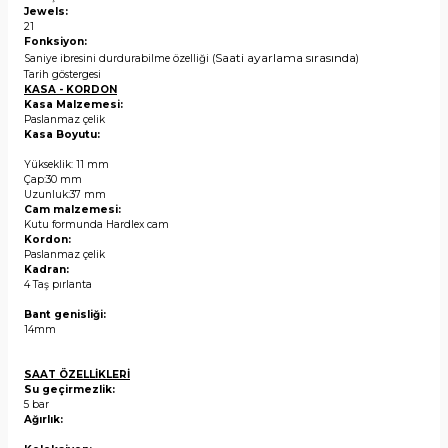
Jewels:
21
Fonksiyon:
Saati ayarlama sırasında
Saniye ibresini durdurabilme özelliği (
)
Tarih göstergesi
KASA - KORDON
Kasa Malzemesi:
Paslanmaz çelik
Kasa Boyutu:
Yükseklik: 11 mm
Çap:30 mm
Uzunluk:37 mm
Cam malzemesi:
Kutu formunda Hardlex cam
Kordon:
Paslanmaz çelik
Kadran:
4 Taş pırlanta
Bant genisliği:
14mm
SAAT ÖZELLİKLERİ
Su geçirmezlik:
5 bar
Ağırlık: