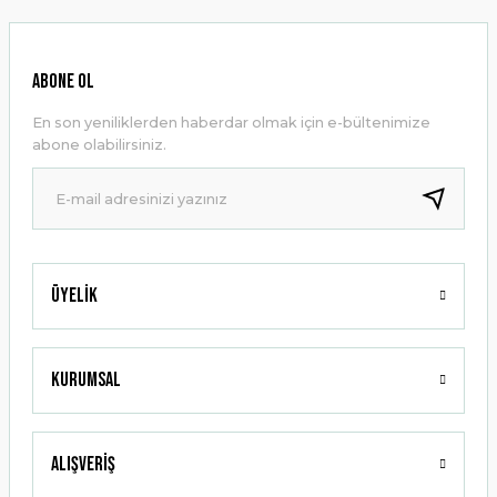
Görüş ve önerileriniz için teşekkür ederiz.
Ürün resmi kalitesiz, bozuk veya görüntülenemiyor.
ABONE OL
Ürün açıklamasında eksik bilgiler bulunuyor.
En son yeniliklerden haberdar olmak için e-bültenimize
Ürün bilgilerinde hatalar bulunuyor.
abone olabilirsiniz.
Ürün fiyatı diğer sitelerden daha pahalı.
Bu ürüne benzer farklı alternatifler olmalı.
Üyelik
Gönder
Kurumsal
Alışveriş