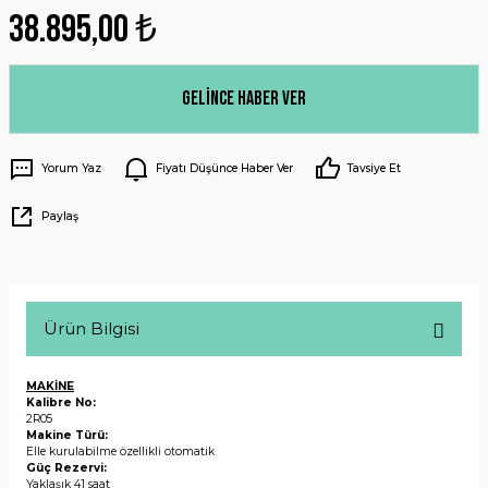
38.895,00 ₺
Gelince Haber Ver
Yorum Yaz
Fiyatı Düşünce Haber Ver
Tavsiye Et
Paylaş
Ürün Bilgisi
MAKİNE
Kalibre No:
2R05
Makine Türü:
Elle kurulabilme özellikli otomatik
Güç Rezervi:
Yaklaşık 41 saat