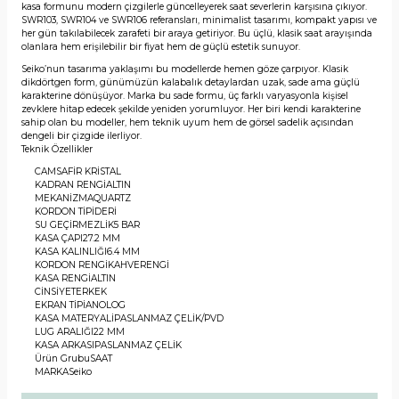
kasa formunu modern çizgilerle güncelleyerek saat severlerin karşısına çıkıyor.
SWR103, SWR104 ve SWR106 referansları, minimalist tasarımı, kompakt yapısı ve
her gün takılabilecek zarafeti bir araya getiriyor. Bu üçlü, klasik saat arayışında
olanlara hem erişilebilir bir fiyat hem de güçlü estetik sunuyor.
Seiko’nun tasarıma yaklaşımı bu modellerde hemen göze çarpıyor. Klasik
dikdörtgen form, günümüzün kalabalık detaylardan uzak, sade ama güçlü
karakterine dönüşüyor. Marka bu sade formu, üç farklı varyasyonla kişisel
zevklere hitap edecek şekilde yeniden yorumluyor. Her biri kendi karakterine
sahip olan bu modeller, hem teknik uyum hem de görsel sadelik açısından
dengeli bir çizgide ilerliyor.
Teknik Özellikler
CAM
SAFİR KRİSTAL
KADRAN RENGİ
ALTIN
MEKANİZMA
QUARTZ
KORDON TİPİ
DERİ
SU GEÇİRMEZLİK
5 BAR
KASA ÇAPI
27.2 MM
KASA KALINLIĞI
6.4 MM
KORDON RENGİ
KAHVERENGİ
KASA RENGİ
ALTIN
CİNSİYET
ERKEK
EKRAN TİPİ
ANOLOG
KASA MATERYALİ
PASLANMAZ ÇELİK/PVD
LUG ARALIĞI
22 MM
KASA ARKASI
PASLANMAZ ÇELİK
Ürün Grubu
SAAT
MARKA
Seiko