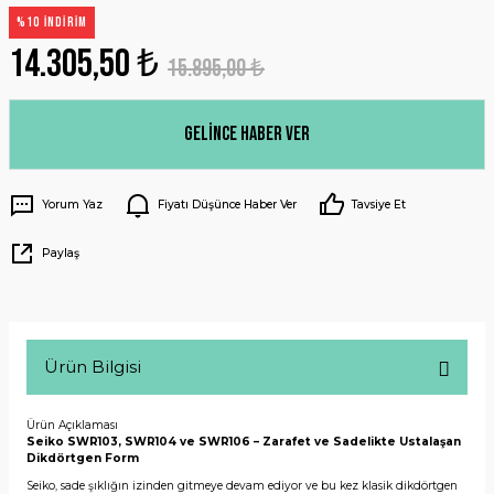
%10 İNDİRİM
14.305,50 ₺
15.895,00 ₺
Gelince Haber Ver
Yorum Yaz
Fiyatı Düşünce Haber Ver
Tavsiye Et
Paylaş
Ürün Bilgisi
Ürün Açıklaması
Seiko SWR103, SWR104 ve SWR106 – Zarafet ve Sadelikte Ustalaşan
Dikdörtgen Form
Seiko, sade şıklığın izinden gitmeye devam ediyor ve bu kez klasik dikdörtgen