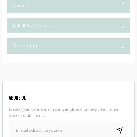
Yorumlar
Taksit Seçenekleri
Bu ürüne ilk yorumu siz yapın!
Önerileriniz
Yorum Yaz
Bu ürünün fiyat bilgisi, resim, ürün açıklamalarında ve diğer
konularda yetersiz gördüğünüz noktaları öneri formunu
kullanarak tarafımıza iletebilirsiniz.
Görüş ve önerileriniz için teşekkür ederiz.
Ürün resmi kalitesiz, bozuk veya görüntülenemiyor.
ABONE OL
Ürün açıklamasında eksik bilgiler bulunuyor.
En son yeniliklerden haberdar olmak için e-bültenimize
Ürün bilgilerinde hatalar bulunuyor.
abone olabilirsiniz.
Ürün fiyatı diğer sitelerden daha pahalı.
Bu ürüne benzer farklı alternatifler olmalı.