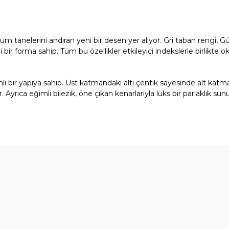
 tanelerini andıran yeni bir desen yer alıyor. Gri taban rengi, G
 forma sahip. Tüm bu özellikler etkileyici indekslerle birlikte okuna
manlı bir yapıya sahip. Üst katmandaki altı çentik sayesinde alt katma
yrıca eğimli bilezik, öne çıkan kenarlarıyla lüks bir parlaklık sun
diğer konularda yetersiz gördüğünüz noktaları öneri formunu kullanarak t
Bu ürüne ilk yorumu siz yapın!
Yorum Yaz