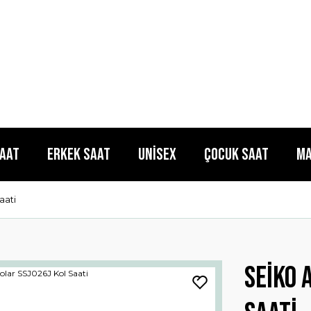
Saat
Erkek Saat
Unisex
Çocuk Saat
Ma
aati
Seiko 