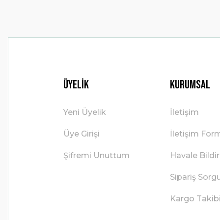
Üyelik
Kurumsal
Yeni Üyelik
İletişim
Üye Girişi
İletişim For
Şifremi Unuttum
Havale Bild
Sipariş Sorg
Kargo Takib