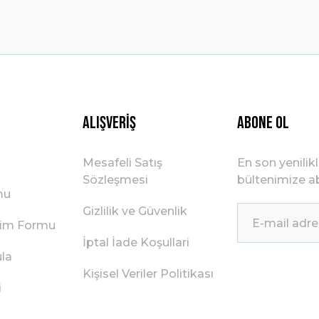
Gönder
Alışveriş
ABONE OL
Mesafeli Satış
En son yenilik
Sözleşmesi
bültenimize ab
mu
Gizlilik ve Güvenlik
irim Formu
İptal İade Koşullari
ula
Kişisel Veriler Politikası
i