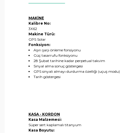
MAKİNE
Kalibre No:
3X62
Makine Türü:
GPS Solar
Fonksiyon:
Aşırı şarjı önleme fonsiyonu
Güç tasarrufu fonksiyonu
28 Şubat tarihine kadar perpetual takvim
Sinyal alma sonuç göstergesi
GPS sinyali almayı durdurma özelliği (uçuş modu)
Tarih göstergesi
KASA - KORDON
Kasa Malzemesi:
Süper sert kaplamalı titanyum
Kasa Boyutu: