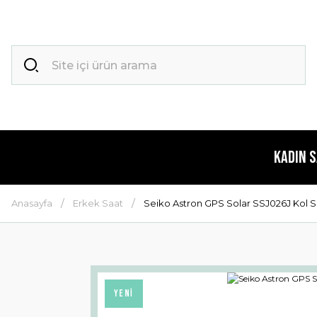
Kadın 
Anasayfa
Erkek Saat
Seiko Astron GPS Solar SSJ026J Kol S
YENİ