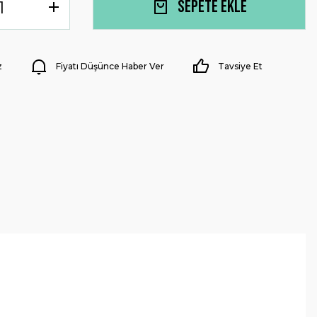
Sepete Ekle
z
Fiyatı Düşünce Haber Ver
Tavsiye Et