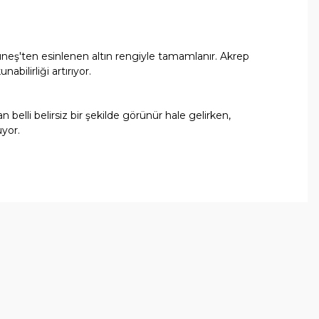
üneş'ten esinlenen altın rengiyle tamamlanır. Akrep
bilirliği artırıyor.
n belli belirsiz bir şekilde görünür hale gelirken,
uyor.
arafımıza iletebilirsiniz.