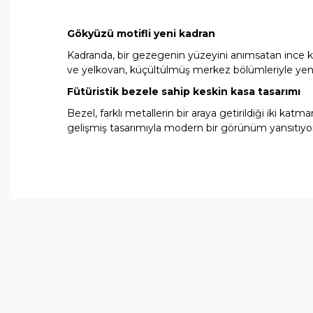
Gökyüzü motifli yeni kadran
Kadranda, bir gezegenin yüzeyini anımsatan ince kum
ve yelkovan, küçültülmüş merkez bölümleriyle yeni bir
Fütüristik bezele sahip keskin kasa tasarımı
Bezel, farklı metallerin bir araya getirildiği iki kat
gelişmiş tasarımıyla modern bir görünüm yansıtıyor. A
Bu ürünün fiyat bilgisi, resim, ürün açıklamalarında ve 
Görüş ve önerileriniz için teşekkür ederiz.
Ürün resmi kalitesiz, bozuk veya görüntülenemiyor.
Ürün açıklamasında eksik bilgiler bulunuyor.
Ürün bilgilerinde hatalar bulunuyor.
Ürün fiyatı diğer sitelerden daha pahalı.
Bu ürüne benzer farklı alternatifler olmalı.