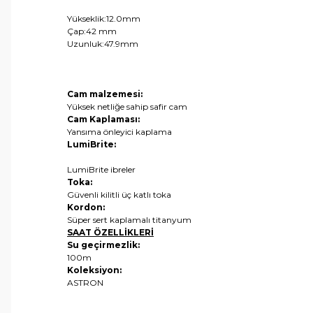
Yükseklik:12.0mm
Çap:42 mm
Uzunluk:47.9mm
Cam malzemesi:
Yüksek netliğe sahip safir cam
Cam Kaplaması:
Yansıma önleyici kaplama
LumiBrite:
LumiBrite ibreler
Toka:
Güvenli kilitli üç katlı toka
Kordon:
Süper sert kaplamalı titanyum
SAAT ÖZELLİKLERİ
Su geçirmezlik:
100m
Koleksiyon:
ASTRON