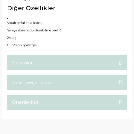
Diğer Özellikler
Vidalı, şeffaf arka kapak
Saniye ibresini durdurabilme özelliği
24 taş
Gün/tarih göstergesi
Yorumlar
Taksit Seçenekleri
Bu ürüne ilk yorumu siz yapın!
Önerileriniz
Yorum Yaz
Bu ürünün fiyat bilgisi, resim, ürün açıklamalarında ve diğer
konularda yetersiz gördüğünüz noktaları öneri formunu
kullanarak tarafımıza iletebilirsiniz.