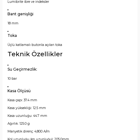
Lumibrite ibre ve indeksler
Bant genişliği
18 mm
Toka
Üçlü katlamalı butonla açılan toka
Teknik Özellikler
Su Geçirmezlik:
10 bar
Kasa Ölçüsü
Kasa çapı: 37.4 mm
Kasa yüksekliği: 12.5 mm
Kasa uzunluğu: 44.7 mm
Ağırlık: 125.0 g
Manyetik direnç: 4,800 A/m
Kol uzunluğu (en uzunluğu): 205.0mm