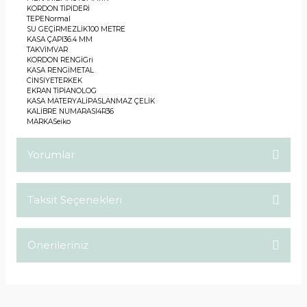
KORDON TİPİ
DERİ
TEPE
Normal
SU GEÇİRMEZLİK
100 METRE
KASA ÇAPI
36.4 MM
TAKVİM
VAR
KORDON RENGİ
Gri
KASA RENGİ
METAL
CİNSİYET
ERKEK
EKRAN TİPİ
ANOLOG
KASA MATERYALİ
PASLANMAZ ÇELİK
KALİBRE NUMARASI
4R36
MARKA
Seiko
Yorumlar
Taksit Seçenekleri
Bu ürüne ilk yorumu siz yapın!
Önerileriniz
Yorum Yaz
Bu ürünün fiyat bilgisi, resim, ürün açıklamalarında ve diğer
konularda yetersiz gördüğünüz noktaları öneri formunu