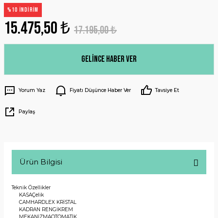
%10 İNDİRİM
15.475,50 ₺
17.195,00 ₺
Gelince Haber Ver
Yorum Yaz
Fiyatı Düşünce Haber Ver
Tavsiye Et
Paylaş
Ürün Bilgisi
Teknik Özellikler
KASA
Çelik
CAM
HARDLEX KRİSTAL
KADRAN RENGİ
KREM
MEKANİZMA
OTOMATİK