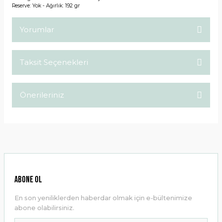
Reserve: Yok - Ağırlık: 192 gr
Yorumlar
Taksit Seçenekleri
Bu ürüne ilk yorumu siz yapın!
Önerileriniz
Yorum Yaz
Bu ürünün fiyat bilgisi, resim, ürün açıklamalarında ve diğer
konularda yetersiz gördüğünüz noktaları öneri formunu
kullanarak tarafımıza iletebilirsiniz.
Görüş ve önerileriniz için teşekkür ederiz.
Ürün resmi kalitesiz, bozuk veya görüntülenemiyor.
ABONE OL
Ürün açıklamasında eksik bilgiler bulunuyor.
En son yeniliklerden haberdar olmak için e-bültenimize
Ürün bilgilerinde hatalar bulunuyor.
abone olabilirsiniz.
Ürün fiyatı diğer sitelerden daha pahalı.