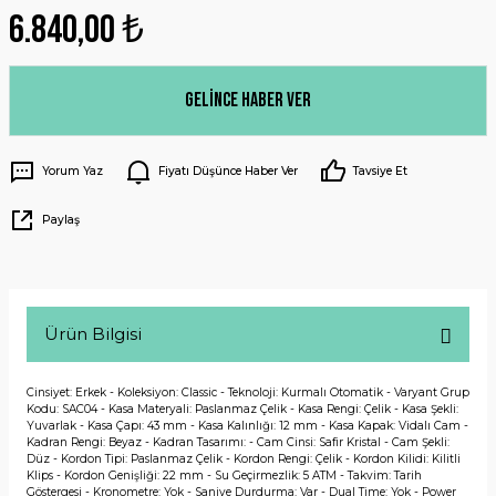
6.840,00 ₺
Gelince Haber Ver
Yorum Yaz
Fiyatı Düşünce Haber Ver
Tavsiye Et
Paylaş
Ürün Bilgisi
Cinsiyet: Erkek - Koleksiyon: Classic - Teknoloji: Kurmalı Otomatik - Varyant Grup
Kodu: SAC04 - Kasa Materyali: Paslanmaz Çelik - Kasa Rengi: Çelik - Kasa Şekli:
Yuvarlak - Kasa Çapı: 43 mm - Kasa Kalınlığı: 12 mm - Kasa Kapak: Vidalı Cam -
Kadran Rengi: Beyaz - Kadran Tasarımı: - Cam Cinsi: Safir Kristal - Cam Şekli:
Düz - Kordon Tipi: Paslanmaz Çelik - Kordon Rengi: Çelik - Kordon Kilidi: Kilitli
Klips - Kordon Genişliği: 22 mm - Su Geçirmezlik: 5 ATM - Takvim: Tarih
Göstergesi - Kronometre: Yok - Saniye Durdurma: Var - Dual Time: Yok - Power