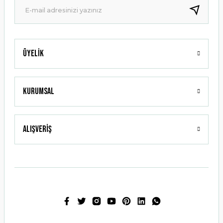
Bu ürüne benzer farklı alternatifler olmalı.
Üyelik
Gönder
Kurumsal
Alışveriş