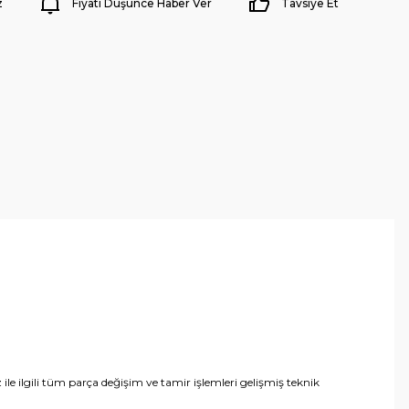
z
Fiyatı Düşünce Haber Ver
Tavsiye Et
 ile ilgili tüm parça değişim ve tamir işlemleri gelişmiş teknik