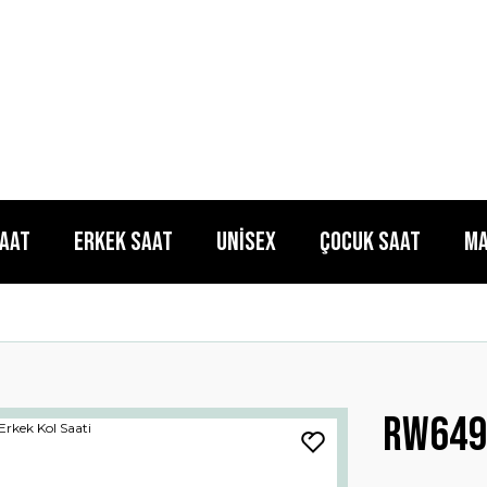
Saat
Erkek Saat
Unisex
Çocuk Saat
Ma
Rw649a