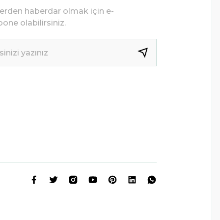
lerden haberdar olmak için e-
one olabilirsiniz.