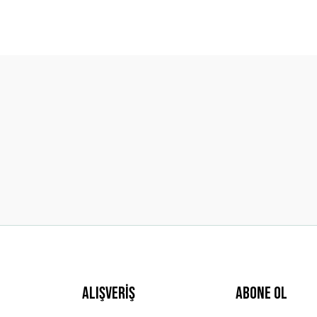
diğer konularda yetersiz gördüğünüz noktaları öneri formunu kullanarak t
Bu ürüne ilk yorumu siz yapın!
Yorum Yaz
Gönder
Alışveriş
ABONE OL