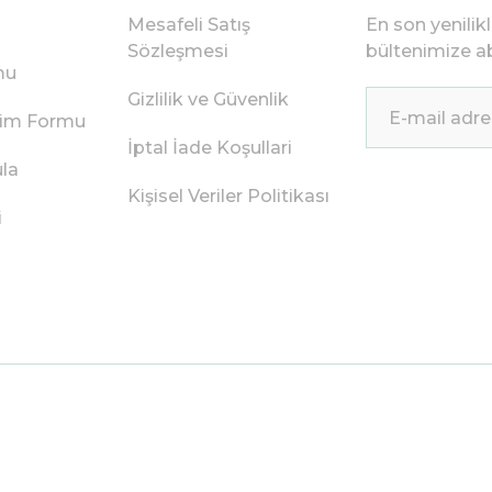
Mesafeli Satış
En son yenilik
Sözleşmesi
bültenimize ab
mu
Gizlilik ve Güvenlik
irim Formu
İptal İade Koşullari
ula
Kişisel Veriler Politikası
i