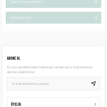
Taksit Seçenekleri
Bu ürüne ilk yorumu siz yapın!
Önerileriniz
Yorum Yaz
Bu ürünün fiyat bilgisi, resim, ürün açıklamalarında ve diğer
konularda yetersiz gördüğünüz noktaları öneri formunu
kullanarak tarafımıza iletebilirsiniz.
Görüş ve önerileriniz için teşekkür ederiz.
Ürün resmi kalitesiz, bozuk veya görüntülenemiyor.
ABONE OL
Ürün açıklamasında eksik bilgiler bulunuyor.
En son yeniliklerden haberdar olmak için e-bültenimize
Ürün bilgilerinde hatalar bulunuyor.
abone olabilirsiniz.
Ürün fiyatı diğer sitelerden daha pahalı.
Bu ürüne benzer farklı alternatifler olmalı.
Üyelik