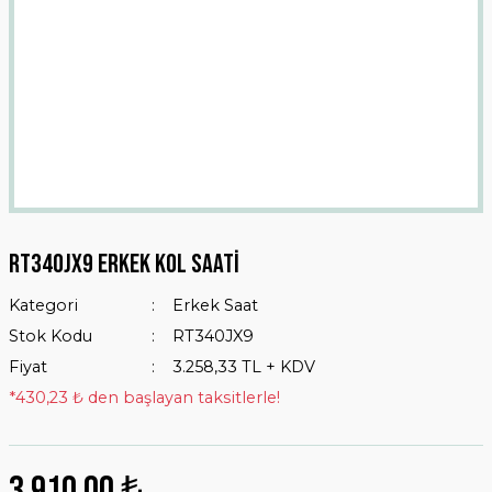
Rt340jx9 Erkek Kol Saati
Kategori
Erkek Saat
Stok Kodu
RT340JX9
Fiyat
3.258,33 TL + KDV
*430,23 ₺ den başlayan taksitlerle!
3.910,00 ₺