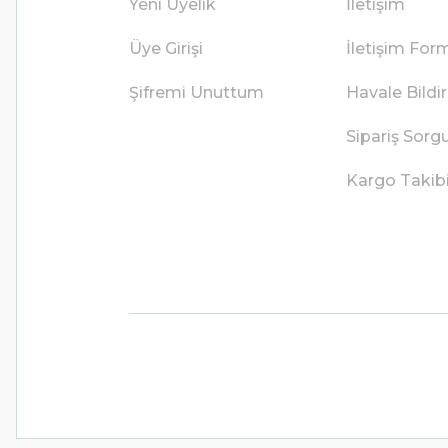
Yeni Üyelik
İletişim
Üye Girişi
İletişim For
Şifremi Unuttum
Havale Bild
Sipariş Sorg
Kargo Takib