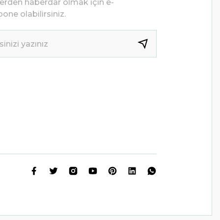
lerden haberdar olmak için e-
one olabilirsiniz.