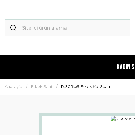
Kadın 
Anasayfa
Erkek Saat
Rt305kx9 Erkek Kol Saati