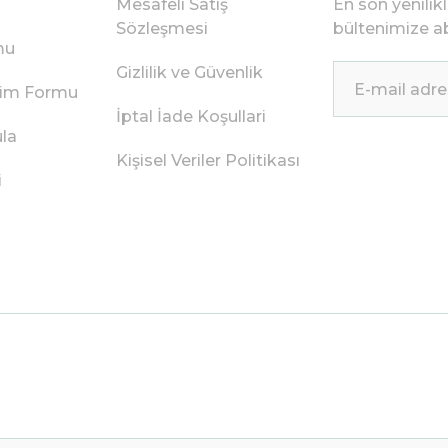
Mesafeli Satış
En son yenilik
Sözleşmesi
bültenimize ab
mu
Gizlilik ve Güvenlik
irim Formu
İptal İade Koşullari
ula
Kişisel Veriler Politikası
i