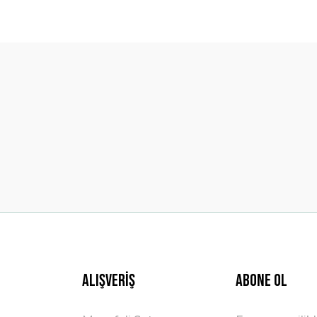
diğer konularda yetersiz gördüğünüz noktaları öneri formunu kullanarak t
Bu ürüne ilk yorumu siz yapın!
Yorum Yaz
Gönder
Alışveriş
ABONE OL