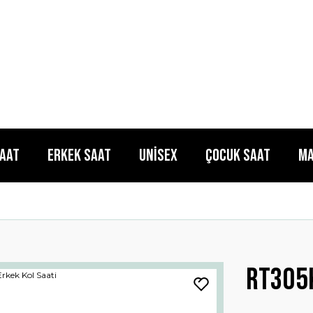
Saat
Erkek Saat
Unisex
Çocuk Saat
Ma
Rt305k