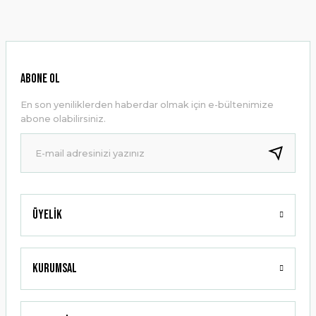
konularda yetersiz gördüğünüz noktaları öneri formunu
kullanarak tarafımıza iletebilirsiniz.
Görüş ve önerileriniz için teşekkür ederiz.
Ürün resmi kalitesiz, bozuk veya görüntülenemiyor.
ABONE OL
Ürün açıklamasında eksik bilgiler bulunuyor.
En son yeniliklerden haberdar olmak için e-bültenimize
Ürün bilgilerinde hatalar bulunuyor.
abone olabilirsiniz.
Ürün fiyatı diğer sitelerden daha pahalı.
Bu ürüne benzer farklı alternatifler olmalı.
Üyelik
Gönder
Kurumsal