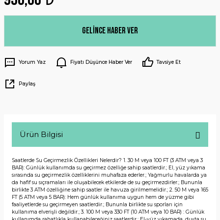
Gelince Haber Ver
Yorum Yaz
Fiyatı Düşünce Haber Ver
Tavsiye Et
Paylaş
Ürün Bilgisi
Saatlerde Su Geçirmezlik Özellikleri Nelerdir? 1. 30 M veya 100 FT (3 ATM veya 3
BAR): Günlük kullanımda su geçirmez özelliğe sahip saatlerdir.; El, yüz yıkama
sırasında su geçirmezlik özelliklerini muhafaza ederler.; Yağmurlu havalarda ya
da hafif su sıçramaları ile oluşabilecek etkilerde de su geçirmezdirler.; Bununla
birlikte 3 ATM özelliğine sahip saatler ile havuza girilmemelidir.; 2. 50 M veya 165
FT (5 ATM veya 5 BAR): Hem günlük kullanıma uygun hem de yüzme gibi
faaliyetlerde su geçirmeyen saatlerdir.; Bununla birlikte su sporları için
kullanıma elverişli değildir.; 3. 100 M veya 330 FT (10 ATM veya 10 BAR) : Günlük
kullanımda rahatlıkla kullanabileceğiniz saatlerdir.; El-yüz yıkamada, duşta su