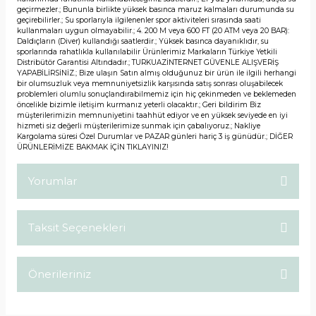
geçirmezler.; Bununla birlikte yüksek basınca maruz kalmaları durumunda su
geçirebilirler.; Su sporlarıyla ilgilenenler spor aktiviteleri sırasında saati
kullanmaları uygun olmayabilir.; 4. 200 M veya 600 FT (20 ATM veya 20 BAR):
Daldıçların (Diver) kullandığı saatlerdir.; Yüksek basınca dayanıklıdır, su
sporlarında rahatlıkla kullanılabilir Ürünlerimiz Markaların Türkiye Yetkili
Distribütör Garantisi Altındadır.; TURKUAZİNTERNET GÜVENLE ALIŞVERİŞ
YAPABİLİRSİNİZ.; Bize ulaşın Satın almış olduğunuz bir ürün ile ilgili herhangi
bir olumsuzluk veya memnuniyetsizlik karşısında satış sonrası oluşabilecek
problemleri olumlu sonuçlandırabilmemiz için hiç çekinmeden ve beklemeden
öncelikle bizimle iletişim kurmanız yeterli olacaktır.; Geri bildirim Biz
müşterilerimizin memnuniyetini taahhüt ediyor ve en yüksek seviyede en iyi
hizmeti siz değerli müşterilerimize sunmak için çabalıyoruz.; Nakliye
Kargolama süresi Özel Durumlar ve PAZAR günleri hariç 3 iş günüdür.; DİĞER
ÜRÜNLERİMİZE BAKMAK İÇİN TIKLAYINIZ!
Yorumlar
Taksit Seçenekleri
Bu ürüne ilk yorumu siz yapın!
Önerileriniz
Yorum Yaz
Bu ürünün fiyat bilgisi, resim, ürün açıklamalarında ve diğer