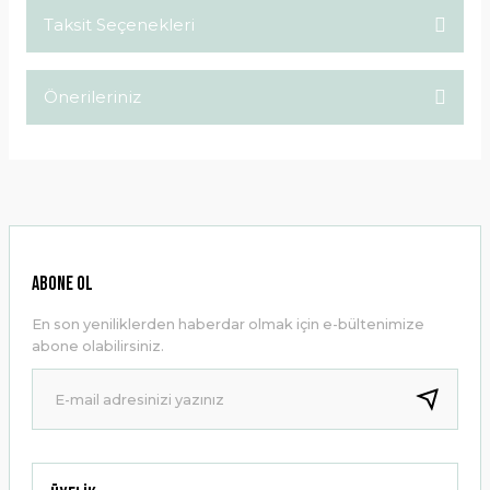
Taksit Seçenekleri
Bu ürüne ilk yorumu siz yapın!
Önerileriniz
Yorum Yaz
Bu ürünün fiyat bilgisi, resim, ürün açıklamalarında ve diğer
konularda yetersiz gördüğünüz noktaları öneri formunu
kullanarak tarafımıza iletebilirsiniz.
Görüş ve önerileriniz için teşekkür ederiz.
Ürün resmi kalitesiz, bozuk veya görüntülenemiyor.
ABONE OL
Ürün açıklamasında eksik bilgiler bulunuyor.
En son yeniliklerden haberdar olmak için e-bültenimize
Ürün bilgilerinde hatalar bulunuyor.
abone olabilirsiniz.
Ürün fiyatı diğer sitelerden daha pahalı.
Bu ürüne benzer farklı alternatifler olmalı.