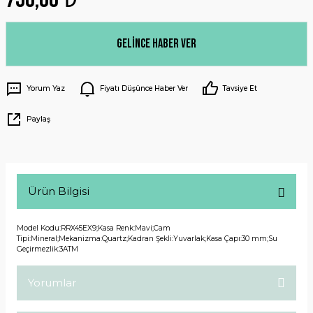
Gelince Haber Ver
Yorum Yaz
Fiyatı Düşünce Haber Ver
Tavsiye Et
Paylaş
Ürün Bilgisi
Model Kodu:RRX45EX9;Kasa Renk:Mavi;Cam
Tipi:Mineral;Mekanizma:Quartz;Kadran Şekli:Yuvarlak;Kasa Çapı:30 mm;Su
Geçirmezlik:3ATM
Yorumlar