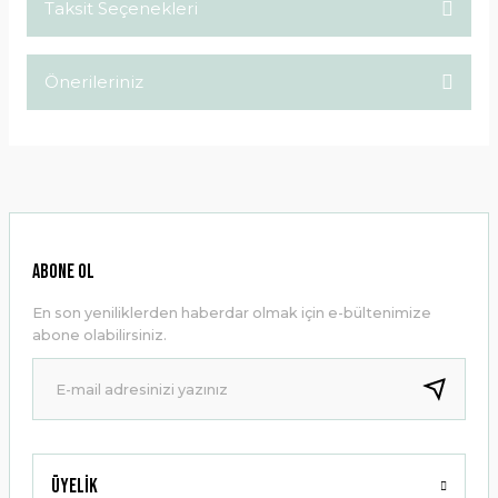
Taksit Seçenekleri
Bu ürüne ilk yorumu siz yapın!
Önerileriniz
Yorum Yaz
Bu ürünün fiyat bilgisi, resim, ürün açıklamalarında ve diğer
konularda yetersiz gördüğünüz noktaları öneri formunu
kullanarak tarafımıza iletebilirsiniz.
Görüş ve önerileriniz için teşekkür ederiz.
Ürün resmi kalitesiz, bozuk veya görüntülenemiyor.
ABONE OL
Ürün açıklamasında eksik bilgiler bulunuyor.
En son yeniliklerden haberdar olmak için e-bültenimize
Ürün bilgilerinde hatalar bulunuyor.
abone olabilirsiniz.
Ürün fiyatı diğer sitelerden daha pahalı.
Bu ürüne benzer farklı alternatifler olmalı.
Üyelik