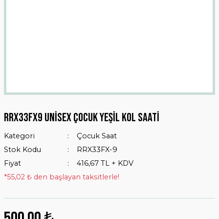
Rrx33fx9 Unisex Çocuk Yeşil Kol Saati
Kategori
Çocuk Saat
Stok Kodu
RRX33FX-9
Fiyat
416,67 TL + KDV
*55,02 ₺ den başlayan taksitlerle!
500,00 ₺