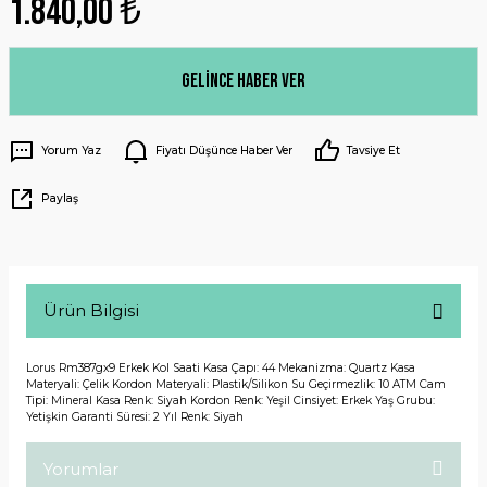
1.840,00 ₺
Gelince Haber Ver
Yorum Yaz
Fiyatı Düşünce Haber Ver
Tavsiye Et
Paylaş
Ürün Bilgisi
Lorus Rm387gx9 Erkek Kol Saati Kasa Çapı: 44 Mekanizma: Quartz Kasa
Materyali: Çelik Kordon Materyali: Plastik/Silikon Su Geçirmezlik: 10 ATM Cam
Tipi: Mineral Kasa Renk: Siyah Kordon Renk: Yeşil Cinsiyet: Erkek Yaş Grubu:
Yetişkin Garanti Süresi: 2 Yıl Renk: Siyah
Yorumlar