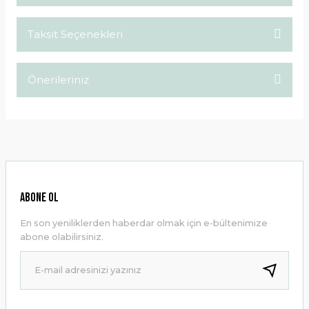
Taksit Seçenekleri
Bu ürüne ilk yorumu siz yapın!
Önerileriniz
Yorum Yaz
Bu ürünün fiyat bilgisi, resim, ürün açıklamalarında ve diğer
konularda yetersiz gördüğünüz noktaları öneri formunu
kullanarak tarafımıza iletebilirsiniz.
Görüş ve önerileriniz için teşekkür ederiz.
Ürün resmi kalitesiz, bozuk veya görüntülenemiyor.
ABONE OL
Ürün açıklamasında eksik bilgiler bulunuyor.
En son yeniliklerden haberdar olmak için e-bültenimize
Ürün bilgilerinde hatalar bulunuyor.
abone olabilirsiniz.
Ürün fiyatı diğer sitelerden daha pahalı.
Bu ürüne benzer farklı alternatifler olmalı.