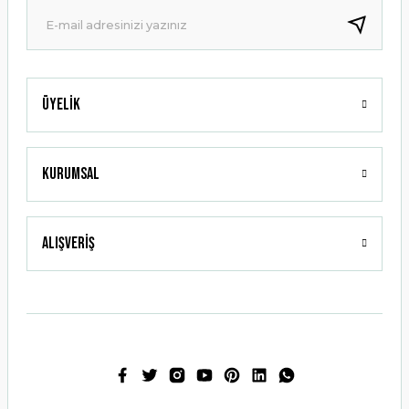
Bu ürüne benzer farklı alternatifler olmalı.
Üyelik
Gönder
Kurumsal
Alışveriş