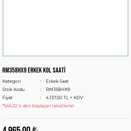
Rm358hx9 Erkek Kol Saati
Kategori
Erkek Saat
Stok Kodu
RM358HX9
Fiyat
4.137,50 TL + KDV
*546,32 ₺ den başlayan taksitlerle!
4.965,00 ₺