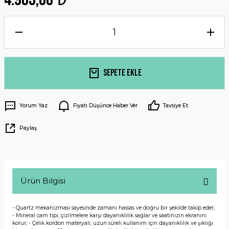
Sepete Ekle
Yorum Yaz
Fiyatı Düşünce Haber Ver
Tavsiye Et
Paylaş
Ürün Bilgisi
- Quartz mekanizması sayesinde zamanı hassas ve doğru bir şekilde takip eder;
- Mineral cam tipi, çizilmelere karşı dayanıklılık sağlar ve saatinizin ekranını
korur; - Çelik kordon materyali, uzun süreli kullanım için dayanıklılık ve şıklığı