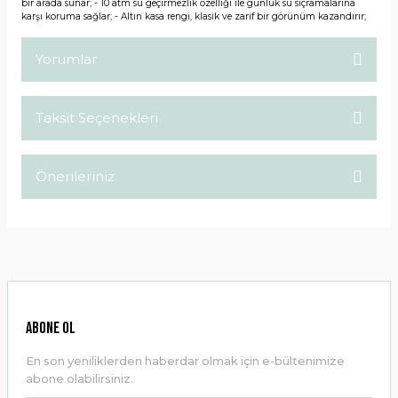
bir arada sunar; - 10 atm su geçirmezlik özelliği ile günlük su sıçramalarına
karşı koruma sağlar; - Altın kasa rengi, klasik ve zarif bir görünüm kazandırır;
Yorumlar
Taksit Seçenekleri
Bu ürüne ilk yorumu siz yapın!
Önerileriniz
Yorum Yaz
Bu ürünün fiyat bilgisi, resim, ürün açıklamalarında ve diğer
konularda yetersiz gördüğünüz noktaları öneri formunu
kullanarak tarafımıza iletebilirsiniz.
Görüş ve önerileriniz için teşekkür ederiz.
Ürün resmi kalitesiz, bozuk veya görüntülenemiyor.
ABONE OL
Ürün açıklamasında eksik bilgiler bulunuyor.
En son yeniliklerden haberdar olmak için e-bültenimize
Ürün bilgilerinde hatalar bulunuyor.
abone olabilirsiniz.
Ürün fiyatı diğer sitelerden daha pahalı.