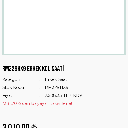
Rm329hx9 Erkek Kol Saati
Kategori
Erkek Saat
Stok Kodu
RM329HX9
Fiyat
2.508,33 TL + KDV
*331,20 ₺ den başlayan taksitlerle!
3.010,00 ₺