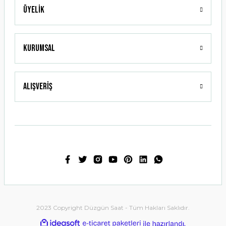
Üyelik
Gönder
Kurumsal
Alışveriş
2023 Copyright Düzgün Saat - Tüm Hakları Saklıdır.
ideasoft
ile
e-