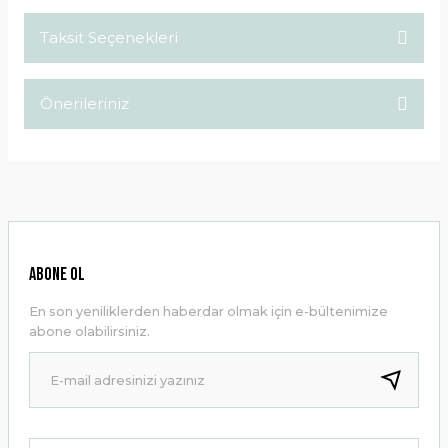
Taksit Seçenekleri
Bu ürüne ilk yorumu siz yapın!
Önerileriniz
Yorum Yaz
Bu ürünün fiyat bilgisi, resim, ürün açıklamalarında ve diğer
konularda yetersiz gördüğünüz noktaları öneri formunu
kullanarak tarafımıza iletebilirsiniz.
Görüş ve önerileriniz için teşekkür ederiz.
Ürün resmi kalitesiz, bozuk veya görüntülenemiyor.
ABONE OL
Ürün açıklamasında eksik bilgiler bulunuyor.
En son yeniliklerden haberdar olmak için e-bültenimize
Ürün bilgilerinde hatalar bulunuyor.
abone olabilirsiniz.
Ürün fiyatı diğer sitelerden daha pahalı.
Bu ürüne benzer farklı alternatifler olmalı.