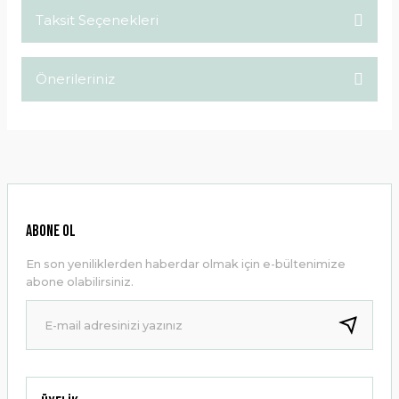
Taksit Seçenekleri
Bu ürüne ilk yorumu siz yapın!
Önerileriniz
Yorum Yaz
Bu ürünün fiyat bilgisi, resim, ürün açıklamalarında ve diğer
konularda yetersiz gördüğünüz noktaları öneri formunu
kullanarak tarafımıza iletebilirsiniz.
Görüş ve önerileriniz için teşekkür ederiz.
Ürün resmi kalitesiz, bozuk veya görüntülenemiyor.
ABONE OL
Ürün açıklamasında eksik bilgiler bulunuyor.
En son yeniliklerden haberdar olmak için e-bültenimize
Ürün bilgilerinde hatalar bulunuyor.
abone olabilirsiniz.
Ürün fiyatı diğer sitelerden daha pahalı.
Bu ürüne benzer farklı alternatifler olmalı.