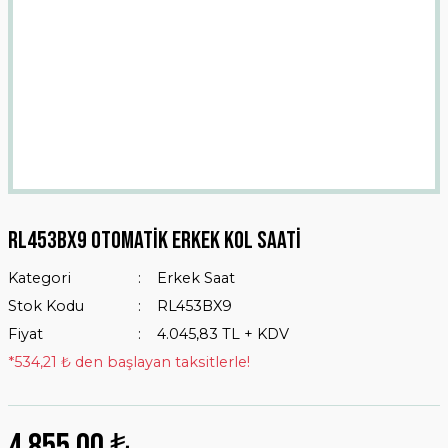
Rl453bx9 Otomatik Erkek Kol Saati
Kategori
Erkek Saat
Stok Kodu
RL453BX9
Fiyat
4.045,83 TL + KDV
*534,21 ₺ den başlayan taksitlerle!
4.855,00 ₺