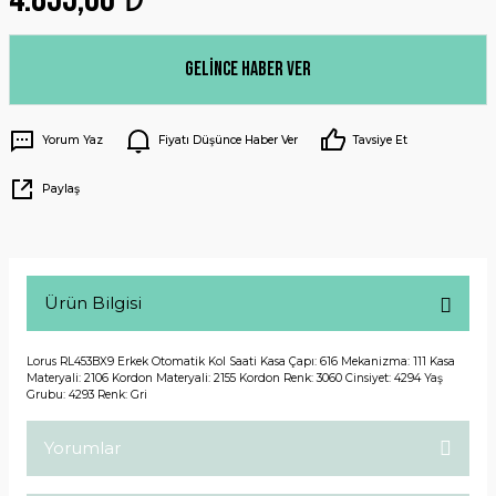
Gelince Haber Ver
Yorum Yaz
Fiyatı Düşünce Haber Ver
Tavsiye Et
Paylaş
Ürün Bilgisi
Lorus RL453BX9 Erkek Otomatik Kol Saati Kasa Çapı: 616 Mekanizma: 111 Kasa
Materyali: 2106 Kordon Materyali: 2155 Kordon Renk: 3060 Cinsiyet: 4294 Yaş
Grubu: 4293 Renk: Gri
Yorumlar