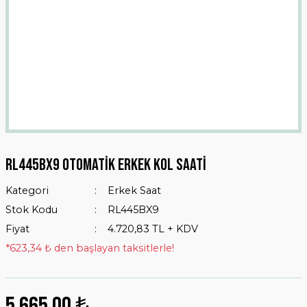
Rl445bx9 Otomatik Erkek Kol Saati
Kategori
Erkek Saat
Stok Kodu
RL445BX9
Fiyat
4.720,83 TL + KDV
*623,34 ₺ den başlayan taksitlerle!
5.665,00 ₺