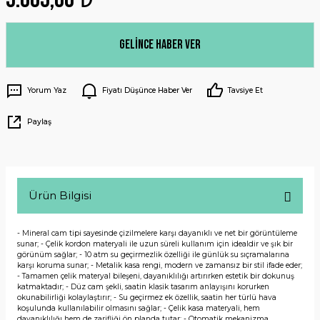
Gelince Haber Ver
Yorum Yaz
Fiyatı Düşünce Haber Ver
Tavsiye Et
Paylaş
Ürün Bilgisi
- Mineral cam tipi sayesinde çizilmelere karşı dayanıklı ve net bir görüntüleme
sunar; - Çelik kordon materyali ile uzun süreli kullanım için idealdir ve şık bir
görünüm sağlar; - 10 atm su geçirmezlik özelliği ile günlük su sıçramalarına
karşı koruma sunar; - Metalik kasa rengi, modern ve zamansız bir stil ifade eder;
- Tamamen çelik materyal bileşeni, dayanıklılığı artırırken estetik bir dokunuş
katmaktadır; - Düz cam şekli, saatin klasik tasarım anlayışını korurken
okunabilirliği kolaylaştırır; - Su geçirmez ek özellik, saatin her türlü hava
koşulunda kullanılabilir olmasını sağlar; - Çelik kasa materyali, hem
dayanıklılığı hem de zarifliği ön planda tutar; - Otomatik mekanizma