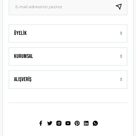
Bu ürüne benzer farklı alternatifler olmalı.
Üyelik
Gönder
Kurumsal
Alışveriş