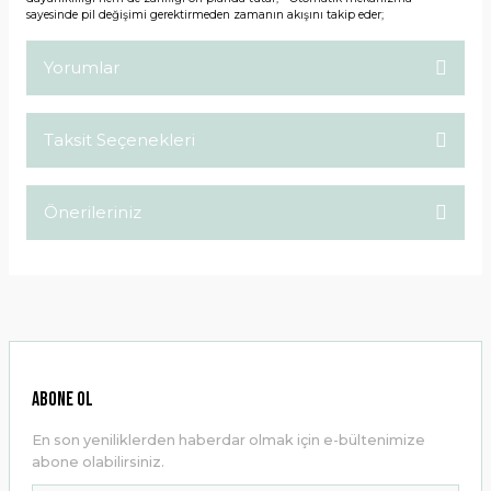
sayesinde pil değişimi gerektirmeden zamanın akışını takip eder;
Yorumlar
Taksit Seçenekleri
Bu ürüne ilk yorumu siz yapın!
Önerileriniz
Yorum Yaz
Bu ürünün fiyat bilgisi, resim, ürün açıklamalarında ve diğer
konularda yetersiz gördüğünüz noktaları öneri formunu
kullanarak tarafımıza iletebilirsiniz.
Görüş ve önerileriniz için teşekkür ederiz.
Ürün resmi kalitesiz, bozuk veya görüntülenemiyor.
ABONE OL
Ürün açıklamasında eksik bilgiler bulunuyor.
En son yeniliklerden haberdar olmak için e-bültenimize
Ürün bilgilerinde hatalar bulunuyor.
abone olabilirsiniz.
Ürün fiyatı diğer sitelerden daha pahalı.