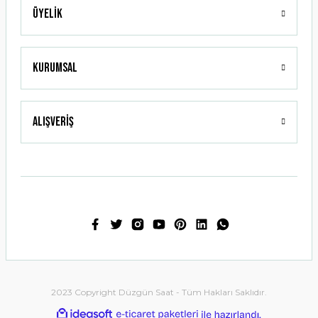
Üyelik
Gönder
Kurumsal
Alışveriş
2023 Copyright Düzgün Saat - Tüm Hakları Saklıdır.
ideasoft
ile
e-