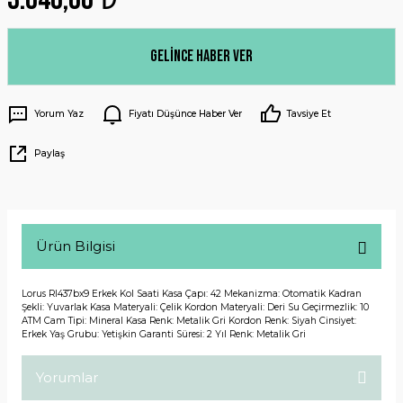
Gelince Haber Ver
Yorum Yaz
Fiyatı Düşünce Haber Ver
Tavsiye Et
Paylaş
Ürün Bilgisi
Lorus Rl437bx9 Erkek Kol Saati Kasa Çapı: 42 Mekanizma: Otomatik Kadran
Şekli: Yuvarlak Kasa Materyali: Çelik Kordon Materyali: Deri Su Geçirmezlik: 10
ATM Cam Tipi: Mineral Kasa Renk: Metalik Gri Kordon Renk: Siyah Cinsiyet:
Erkek Yaş Grubu: Yetişkin Garanti Süresi: 2 Yıl Renk: Metalik Gri
Yorumlar