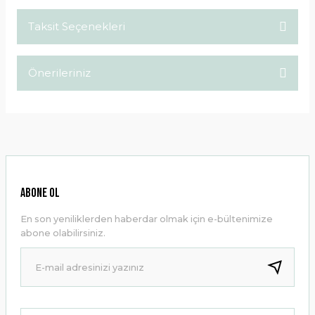
Taksit Seçenekleri
Bu ürüne ilk yorumu siz yapın!
Önerileriniz
Yorum Yaz
Bu ürünün fiyat bilgisi, resim, ürün açıklamalarında ve diğer
konularda yetersiz gördüğünüz noktaları öneri formunu
kullanarak tarafımıza iletebilirsiniz.
Görüş ve önerileriniz için teşekkür ederiz.
Ürün resmi kalitesiz, bozuk veya görüntülenemiyor.
ABONE OL
Ürün açıklamasında eksik bilgiler bulunuyor.
En son yeniliklerden haberdar olmak için e-bültenimize
Ürün bilgilerinde hatalar bulunuyor.
abone olabilirsiniz.
Ürün fiyatı diğer sitelerden daha pahalı.
Bu ürüne benzer farklı alternatifler olmalı.