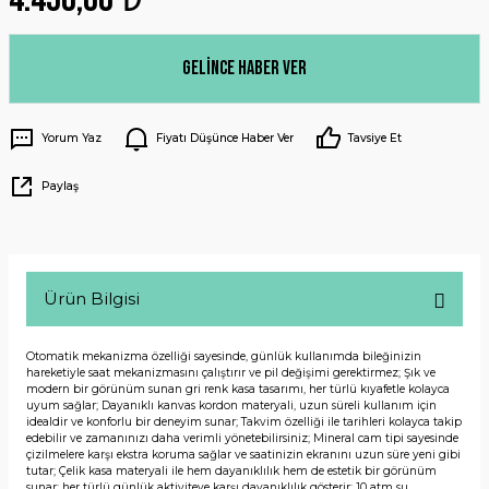
Gelince Haber Ver
Yorum Yaz
Fiyatı Düşünce Haber Ver
Tavsiye Et
Paylaş
Ürün Bilgisi
Otomatik mekanizma özelliği sayesinde, günlük kullanımda bileğinizin
hareketiyle saat mekanizmasını çalıştırır ve pil değişimi gerektirmez; Şık ve
modern bir görünüm sunan gri renk kasa tasarımı, her türlü kıyafetle kolayca
uyum sağlar; Dayanıklı kanvas kordon materyali, uzun süreli kullanım için
idealdir ve konforlu bir deneyim sunar; Takvim özelliği ile tarihleri kolayca takip
edebilir ve zamanınızı daha verimli yönetebilirsiniz; Mineral cam tipi sayesinde
çizilmelere karşı ekstra koruma sağlar ve saatinizin ekranını uzun süre yeni gibi
tutar; Çelik kasa materyali ile hem dayanıklılık hem de estetik bir görünüm
sunar; her türlü günlük aktiviteye karşı dayanıklılık gösterir; 10 atm su