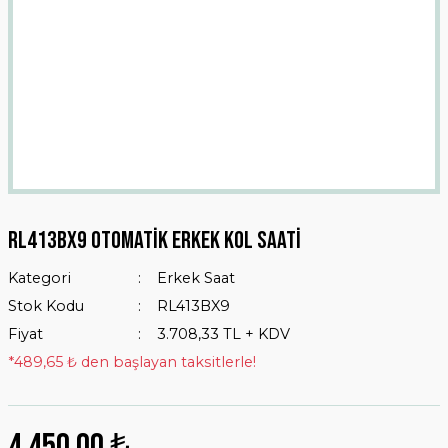
Rl413bx9 Otomatik Erkek Kol Saati
Kategori
Erkek Saat
Stok Kodu
RL413BX9
Fiyat
3.708,33 TL + KDV
*489,65 ₺ den başlayan taksitlerle!
4.450,00 ₺