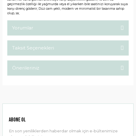
geçirmezlik özelliği ile yağmurda veya el yıkarken bile saatinizi koruyarak suya
karşı direnç gösterir; Düz cam şekli, modern ve minimalist bir tasarıma sahip
olup, sa;
Yorumlar
Taksit Seçenekleri
Bu ürüne ilk yorumu siz yapın!
Önerileriniz
Yorum Yaz
Bu ürünün fiyat bilgisi, resim, ürün açıklamalarında ve diğer
konularda yetersiz gördüğünüz noktaları öneri formunu
kullanarak tarafımıza iletebilirsiniz.
Görüş ve önerileriniz için teşekkür ederiz.
Ürün resmi kalitesiz, bozuk veya görüntülenemiyor.
ABONE OL
Ürün açıklamasında eksik bilgiler bulunuyor.
En son yeniliklerden haberdar olmak için e-bültenimize
Ürün bilgilerinde hatalar bulunuyor.