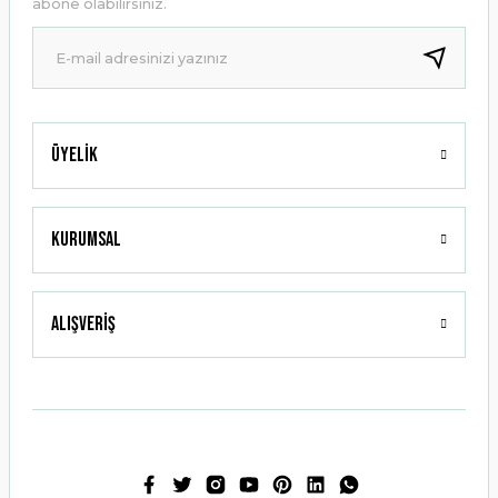
abone olabilirsiniz.
Ürün fiyatı diğer sitelerden daha pahalı.
Bu ürüne benzer farklı alternatifler olmalı.
Üyelik
Gönder
Kurumsal
Alışveriş