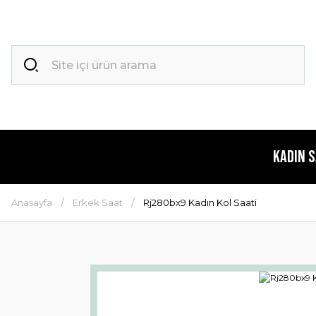
Kadın 
Anasayfa
Erkek Saat
Rj280bx9 Kadın Kol Saati