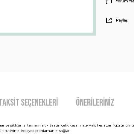
Yorum Ya
Paylaş
Taksit Seçenekleri
Önerileriniz
unar ve şıklığınızı tamamlar; - Saatin çelik kasa materyali, hem zarif görünü
ük rutininizi kolayca planlamanızı sağlar;