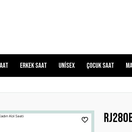
Saat
Erkek Saat
Unisex
Çocuk Saat
Ma
Rj280b