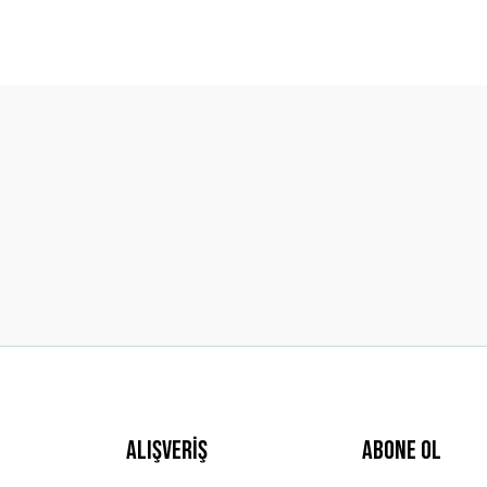
diğer konularda yetersiz gördüğünüz noktaları öneri formunu kullanarak t
Bu ürüne ilk yorumu siz yapın!
Yorum Yaz
Gönder
Alışveriş
ABONE OL