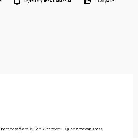
z
Fiyatı Düşünce Haber Ver
Tavsiye Et
mü hem de sağlamlığı ile dikkat çeker; - Quartz mekanizması