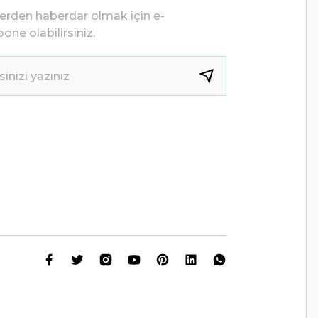
lerden haberdar olmak için e-
one olabilirsiniz.