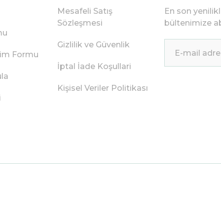
Mesafeli Satış
En son yenilik
Sözleşmesi
bültenimize ab
mu
Gizlilik ve Güvenlik
irim Formu
İptal İade Koşullari
ula
Kişisel Veriler Politikası
i